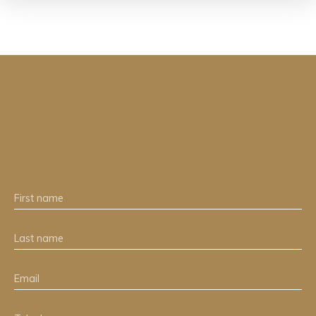
Are you interested in this
property?
Please fill out the form and we will get back to you as soon
as possible.
First name
Last name
Email