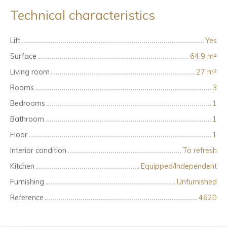
Technical characteristics
Lift
Yes
Surface
64.9
m²
Living room
27
m²
Rooms
3
Bedrooms
1
Bathroom
1
Floor
1
Interior condition
To refresh
Kitchen
Equipped/Independent
Furnishing
Unfurnished
Reference
4620