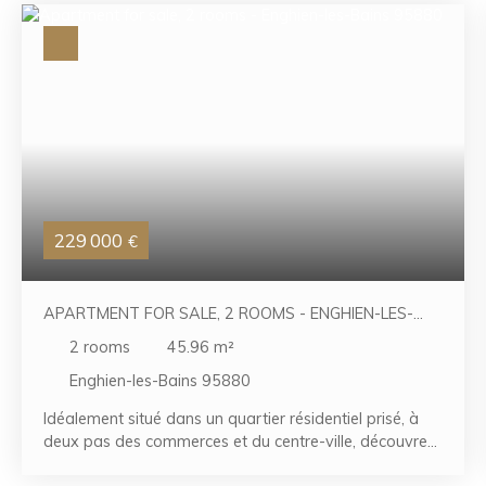
229 000
€
APARTMENT FOR SALE, 2 ROOMS - ENGHIEN-LES-
BAINS 95880
2
rooms
45.96
m²
Enghien-les-Bains 95880
Idéalement situé dans un quartier résidentiel prisé, à
deux pas des commerces et du centre-ville, découvrez
ce séduisant appartement de type F2 d'environ 45 m²,