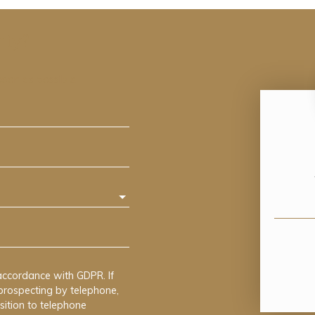
rty?
soon as possible.
accordance with GDPR. If
prospecting by telephone,
sition to telephone