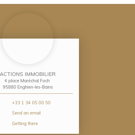
ACTIONS IMMOBILIER
4 place Maréchal Foch
95880 Enghien-les-Bains
+33 1 34 05 00 50
Send an email
Getting there