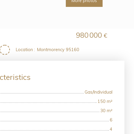
More photos
980 000
€
Location
:
Montmorency 95160
teristics
Gas/Individual
150
m²
30
m²
6
4