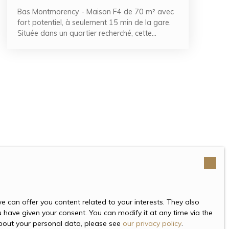
Bas Montmorency - Maison F4 de 70 m² avec
fort potentiel, à seulement 15 min de la gare.
Située dans un quartier recherché, cette
maison individuelle combine tranquillité et
proximité des commodités. Elle se compose
d'un lumineux séjour double, d'une cuisine
indépendante idéale pour les repas en famille,
ainsi que d'un espace nuit comprenant deux
chambres, une salle de bains et un WC séparé.
De nombreux rangements, un dégagement
pratique et une buanderie viennent compléter
l'aménagement. À l'extérieur, vous apprécierez
un agréable jardin et un garage. Des travaux
de rénovation sont à prévoir, mais le bien offre
une véritable opportunité d'évolution grâce à
son potentiel d'agrandissement, permettant
d'optimiser l'espace et la valeur patrimoniale.
 can offer you content related to your interests. They also
u have given your consent. You can modify it at any time via the
 about your personal data, please see
our privacy policy
.