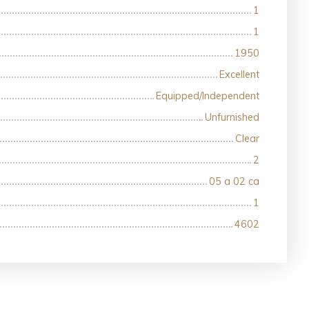
1
1
1950
Excellent
Equipped/Independent
Unfurnished
Clear
2
05 a 02 ca
1
4602