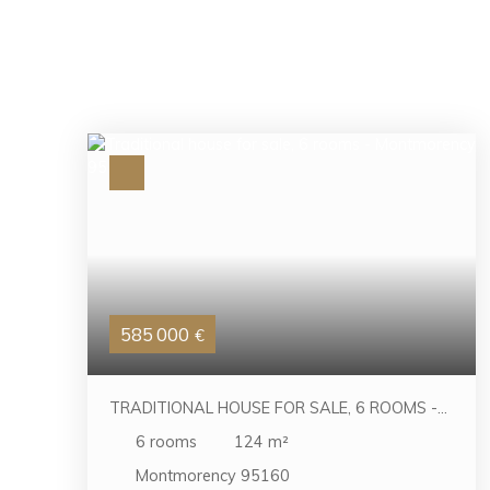
585 000
€
TRADITIONAL HOUSE FOR SALE, 6 ROOMS -
MONTMORENCY 95160
6
rooms
124
m²
Montmorency 95160