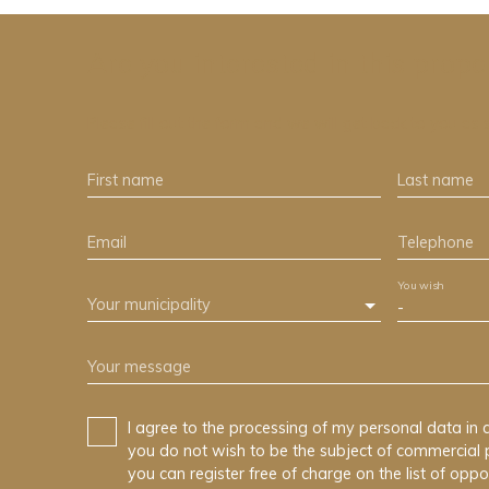
Are you interested in this prope
Please fill out the form and we will get back to you as 
First name
Last name
Email
Telephone
You wish
Your municipality
-
Your message
I agree to the processing of my personal data in 
you do not wish to be the subject of commercial 
you can register free of charge on the list of oppo