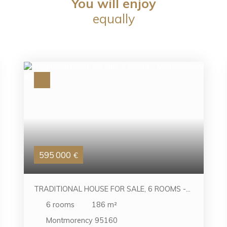
You will enjoy
equally
595 000
€
TRADITIONAL HOUSE FOR SALE, 6 ROOMS -
MONTMORENCY 95160
6
rooms
186
m²
Montmorency 95160