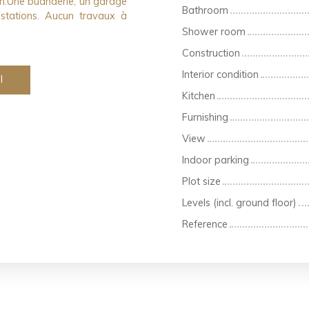
n.Une buanderie, un garage
Bathroom
estations. Aucun travaux à
Shower room
Construction
Interior condition
l
Kitchen
Furnishing
View
Indoor parking
Plot size
Levels (incl. ground floor)
Reference