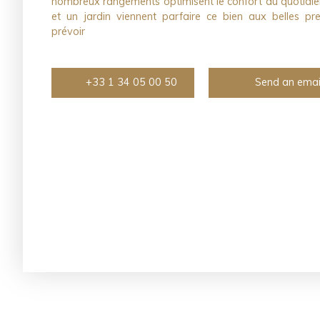
nombreux rangements optimisent le confort au quotidie
et un jardin viennent parfaire ce bien aux belles pr
prévoir
+33 1 34 05 00 50
Send an emai