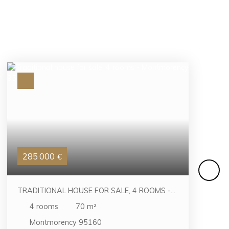
285 000
€
TRADITIONAL HOUSE FOR SALE, 4 ROOMS -
MONTMORENCY 95160
4
rooms
70
m²
Montmorency 95160