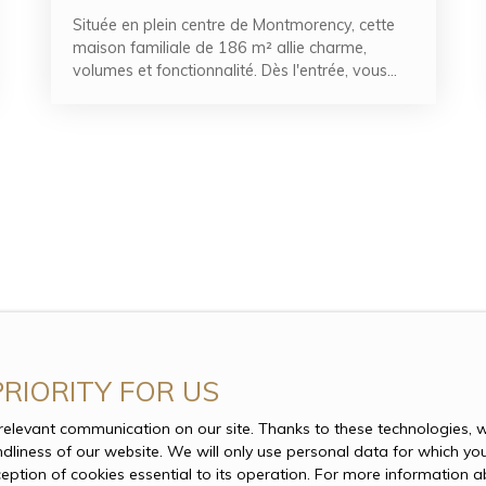
Située en plein centre de Montmorency, cette
maison familiale de 186 m² allie charme,
volumes et fonctionnalité. Dès l'entrée, vous
découvrirez un intérieur baigné de lumière, oÃ¹
chaque espace a été pensé pour offrir confort
et convivialité. Le vaste séjour double,
prolongé par une salle à manger distincte, crée
une atmosphère chaleureuse.
La cuisine indépendante permet une
organisation pratique. Côté nuit, la maison
dispose de trois chambres spacieuses, ainsi
qu'un bureau pouvant faire office de chambre
d'appoint ou d'espace de télétravail. Une salle
de bain et deux salles d'eau viennent
compléter l'ensemble, garantissant un confort
PRIORITY FOR US
optimal pour tous les membres du foyer.
levant communication on our site. Thanks to these technologies, we
Les nombreux rangements, dont un dressing et
endliness of our website. We will only use personal data for which yo
des placards intégrés, facilitent l'aménagement
ception of cookies essential to its operation. For more information
intérieur. À l'extérieur, une véranda lumineuse