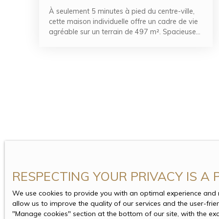
À seulement 5 minutes à pied du centre-ville,
cette maison individuelle offre un cadre de vie
agréable sur un terrain de 497 m². Spacieuse
et fonctionnelle, elle dispose de beaux volumes
avec un séjour lumineux, une cuisine
indépendante entièrement équipée, quatre
chambres, une salle de bain, une salle d'eau,
ainsi que des espaces de rangement bien
pensés. Un sous-sol total, un garage, une
terrasse et un jardin viennent compléter ce bien
idéal pour une vie de famille.
RESPECTING YOUR PRIVACY IS A 
We use cookies to provide you with an optimal experience and re
allow us to improve the quality of our services and the user-fri
″Manage cookies″ section at the bottom of our site, with the ex