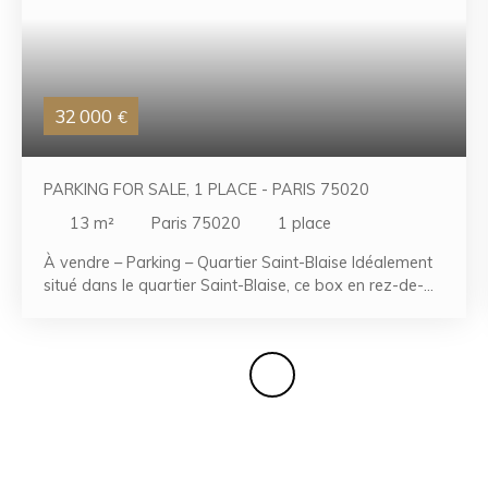
32 000
€
PARKING FOR SALE, 1 PLACE - PARIS 75020
13
m²
Paris 75020
1
place
À vendre – Parking – Quartier Saint-Blaise Idéalement
situé dans le quartier Saint-Blaise, ce box en rez-de-
chaussée offre un accès particulièrement pratique et
rapide. Sans rampe ni monte-charge, vous pouvez
stationner votre véhicule en quelques secondes. D’une
superficie de 13 m², il dispose de belles dimensions
(4,90 m x 2,70 m) ainsi que d’une hauteur confortable
de 2,65 m, permettant aussi bien le stationnement que
le stockage. Facile d’accès, ce bien convient
parfaitement à un usage personnel ou à un