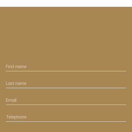
Are you interested in this
property?
Please fill out the form and we will get back to you as soon
as possible.
First name
Last name
Email
Telephone