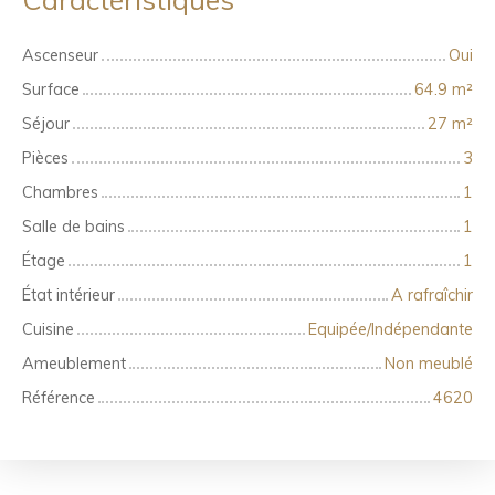
Ascenseur
Oui
Surface
64.9
m²
Séjour
27
m²
Pièces
3
Chambres
1
Salle de bains
1
Étage
1
État intérieur
A rafraîchir
Cuisine
Equipée/Indépendante
Ameublement
Non meublé
Référence
4620