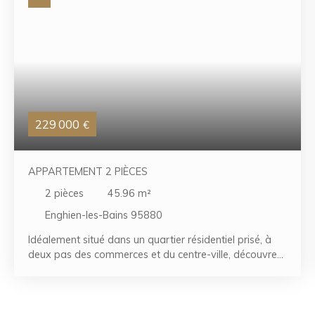
229 000
€
APPARTEMENT 2 PIÈCES
2
pièces
45.96
m²
Enghien-les-Bains 95880
Idéalement situé dans un quartier résidentiel prisé, à
deux pas des commerces et du centre-ville, découvrez
ce séduisant appartement de type F2 d'environ 45 m²,
situé au 1er étage. Il offre une entrée accueillante, un
séjour lumineux, une cuisine aménagée, une chambre
confortable, un dressing, ainsi qu'une salle d'eau avec