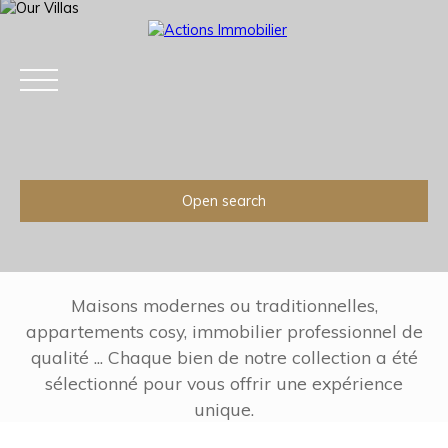
Open search
Type of offer
Sale
Type of property
Villa
Maisons modernes ou traditionnelles,
appartements cosy, immobilier professionnel de
Location
qualité ... Chaque bien de notre collection a été
Home
Acheter
Louer
Estimation
Ve
sélectionné pour vous offrir une expérience
Max budget (€)
unique.