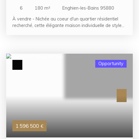
ENGHIEN-LES-BAINS 95880
6
180
m²
Enghien-les-Bains 95880
À vendre - Nichée au coeur d'un quartier résidentiel
recherché, cette élégante maison individuelle de style
meulière se distingue par son charme intemporel et son
agencement soigné. Édifiée sur un terrain d'environ
220 m², elle offre un cadre de vie agréable et
fonctionnel. Dès l'entrée, vous serez accueilli par un hall
qui mène à un double séjour lumineux, idéal pour des
Opportunity
moments de détente ou de réception. Attenante, une
salle à manger tandis que la cuisine séparée offre un
cadre convivial pour les repas en famille. Au premier
étage, un dégagement dessert trois belles chambres,
toutes baignées de lumière naturelle. Vous y trouverez
également une salle de bain, des toilettes séparées,
ainsi que plusieurs placards intégrés offrant de
précieux espaces de rangement. Le deuxième étage de
la maison, accessible par une entrée indépendante, est
configuré en un appartement comprenant un séjour
1 596 500
€
confortable, deux chambres, une cuisine séparée, ainsi
qu'une salle d'eau avec WC. Cette disposition est