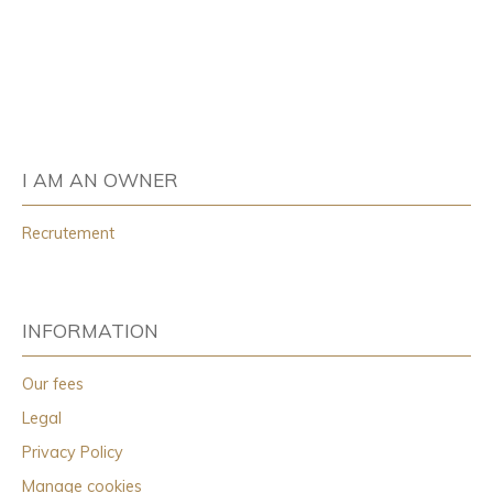
salle de bains, offrant un confort optimal pour toute la
famille. Vous bénéficierez également de nombreux
rangements grâce aux placards intégrés, de
dégagements fonctionnels, ainsi que d'une agréable
terrasse donnant sur un jardin privatif, idéal pour
profiter des beaux jours. Un studio attenant à la
maison vient compléter ce bien, offrant de multiples
possibilités d'aménagement : espace indépendant
I AM AN OWNER
pour recevoir, activité professionnelle, location ou
logement pour un proche. Un bien aux beaux volumes,
Recrutement
alliant confort, praticité et potentiel, à découvrir sans
tarder !
INFORMATION
Our fees
Legal
Privacy Policy
Manage cookies