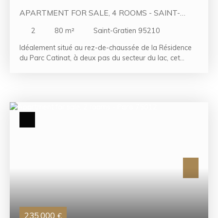
APARTMENT FOR SALE, 4 ROOMS - SAINT-
GRATIEN 95210
2
80
m²
Saint-Gratien 95210
Idéalement situé au rez-de-chaussée de la Résidence
du Parc Catinat, à deux pas du secteur du lac, cet
appartement de type F4 d’environ 80 m² offre un
cadre de vie agréable et fonctionnel. Il se compose
d’une entrée desservant un spacieux double séjour
baigné de lumière, une cuisine indépendante, deux
chambres confortables, une salle d’eau ainsi que des
WC séparés. De nombreux espaces de rangement
(placards et dégagements) viennent compléter
l’agencement de ce bien. Pour votre confort, vous
bénéficierez également d’une cave et d’une place de
parking extérieure. Un appartement idéal pour une
famille ou pour un premier achat, à proximité des
commodités et des espaces de promenade du secteur
du lac.
235 000
€