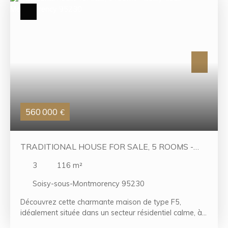
séjour lumineux avec salle à manger ouvrant sur un
balcon filant, d'une cuisine indépendante, de deux
chambres, d'une salle de bains, d'un WC séparé, ainsi
que de nombreux placards et espaces de rangement.
Une cave en sous-sol complète ce bien. Grâce à sa
localisation privilégiée, son agencement fonctionnel et
son fort potentiel, cet appartement conviendra aussi
bien à une famille qu'à un couple ou à un investisseur.
À visiter sans tarder !
560 000
€
TRADITIONAL HOUSE FOR SALE, 5 ROOMS -
SOISY-SOUS-MONTMORENCY 95230
3
116
m²
Soisy-sous-Montmorency 95230
Découvrez cette charmante maison de type F5,
idéalement située dans un secteur résidentiel calme, à
proximité de toutes les commodités et du centre-ville.