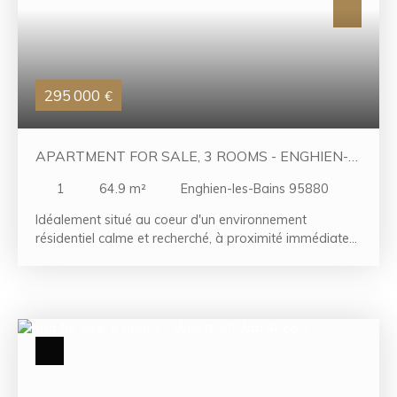
295 000
€
APARTMENT FOR SALE, 3 ROOMS - ENGHIEN-
LES-BAINS 95880
1
64.9
m²
Enghien-les-Bains 95880
Idéalement situé au coeur d'un environnement
résidentiel calme et recherché, à proximité immédiate
du centre-ville, des établissements scolaires, de la gare
et de l'ensemble des commodités, cet appartement de
type F3 développe une surface d'environ 64,90 m² à
rafraîchir. Il se compose d'une entrée desservant un
séjour lumineux avec espace salle à manger, d'une
cuisine indépendante, d'une chambre, d'une salle de
bains ainsi que de WC séparés. Des espaces de
rangement et dégagements optimisent l'agencement