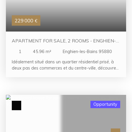
et bien agencée, cette maison séduira les acquéreurs
en quête d'un cadre de vie agréable dans un secteur
recherché, proche de toutes les commodités.
229 000
€
APARTMENT FOR SALE, 2 ROOMS - ENGHIEN-
LES-BAINS 95880
1
45.96
m²
Enghien-les-Bains 95880
Idéalement situé dans un quartier résidentiel prisé, à
deux pas des commerces et du centre-ville, découvrez
ce séduisant appartement de type F2 d'environ 45 m²,
situé au 1er étage. Il offre une entrée accueillante, un
séjour lumineux, une cuisine aménagée, une chambre
confortable, un dressing, ainsi qu'une salle d'eau avec
WC. Des espaces de rangement et des dégagements
Opportunity
bien pensés viennent optimiser l'agencement, et une
cave complète ce bien. Un appartement parfait pour
un premier achat ou pour un investissement locatif.