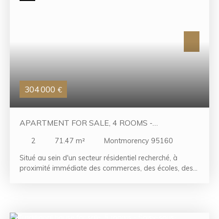
fonctionnelle parfaitement intégrée. La maison dispose
également de cinq chambres confortables,
accompagnées de trois salles de bains, dont une avec
wc, d’un wc indépendant ainsi que d’une buanderie. À
l’extérieur, les aménagements ont été pensés pour
profiter pleinement d’un cadre de vie privilégié :
terrasse aménagée, jardin arboré et piscine
composent un véritable havre de paix, idéal pour des
moments de détente en toute intimité.
304 000
€
APARTMENT FOR SALE, 4 ROOMS -
MONTMORENCY 95160
2
71.47
m²
Montmorency 95160
Situé au sein d'un secteur résidentiel recherché, à
proximité immédiate des commerces, des écoles, des
transports et de toutes les commodités, découvrez cet
agréable appartement de type F4 d'environ 71 m²,
situé au 3ᵉ étage avec ascenseur d'une résidence bien
entretenue. Le bien se compose d'une entrée, d'un