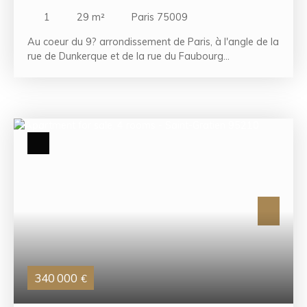
1
29
m²
Paris 75009
Au coeur du 9? arrondissement de Paris, à l'angle de la
rue de Dunkerque et de la rue du Faubourg
Poissonnière, découvrez ce studio de 28,91 m², situé
au 3? étage d'un immeuble bien entretenu. Ce bien se
compose d'une pièce de vie lumineuse, offrant un
espace agréable et fonctionnel, complétée par une
cuisine indépendante ainsi qu'une salle d'eau avec WC.
Idéalement situé dans un quartier vivant et recherché,
à proximité immédiate des commerces, transports et
lieux de vie parisiens, ce studio constitue une
opportunité parfaite pour un investissement locatif ou
un pied-à-terre. Une adresse centrale, un emplacement
stratégique, et un fort potentiel de valorisation.
340 000
€