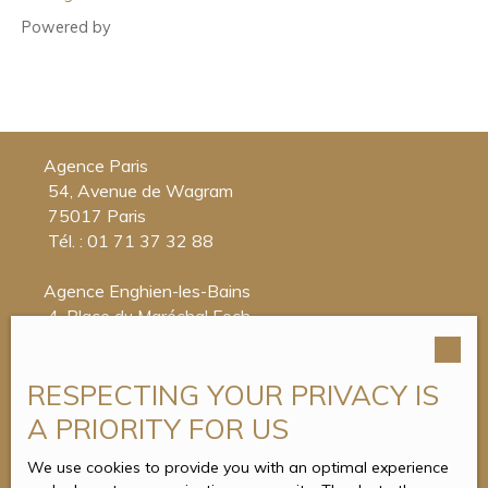
Powered by
Agence Paris
54, Avenue de Wagram
75017 Paris
Tél. : 01 71 37 32 88
Agence Enghien-les-Bains
4, Place du Maréchal Foch
95880 Enghien-les-Bains
Tél. : 01 34 05 00 50
RESPECTING YOUR PRIVACY IS
A PRIORITY FOR US
We use cookies to provide you with an optimal experience