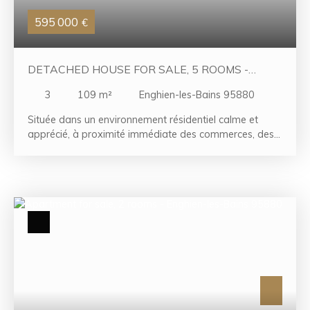
visiter sans tarder !
595 000
€
DETACHED HOUSE FOR SALE, 5 ROOMS -
ENGHIEN-LES-BAINS 95880
3
109
m²
Enghien-les-Bains 95880
Située dans un environnement résidentiel calme et
apprécié, à proximité immédiate des commerces, des
écoles et des transports, cette agréable maison
individuelle d'environ 78,93 m². L'entrée s'ouvre sur une
belle pièce de vie traversante d'environ 31 m²
comprenant un séjour double et une cuisine
américaine, offrant un espace chaleureux et convivial.
L'espace nuit se compose de trois chambres, d'un
bureau, d'une salle de bains et d'un WC indépendant.
Des placards et dégagements viennent compléter
l'agencement intérieur et apportent un confort de
rangement appréciable. La maison dispose également
d'un garage ainsi que d'un sous-sol partiel, offrant des
espaces annexes particulièrement utiles. Fonctionnelle