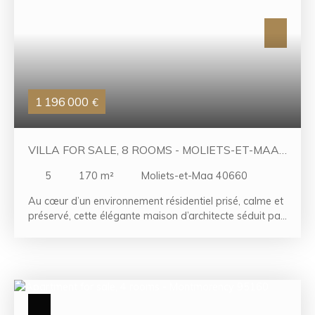
de ce bien. Une cave vient compléter les prestations de
cet appartement.
1 196 000
€
VILLA FOR SALE, 8 ROOMS - MOLIETS-ET-MAA
40660
5
170
m²
Moliets-et-Maa 40660
Au cœur d’un environnement résidentiel prisé, calme et
préservé, cette élégante maison d’architecte séduit par
la qualité de ses prestations et son parfait état, sans
aucun travaux à prévoir. Développant environ 170 m²
habitables sur un terrain paysager de 800 m², elle
offre de beaux volumes baignés de lumière naturelle.
L’espace de vie, convivial et raffiné, se compose d’un
vaste salon, d’une salle à manger et d’une cuisine