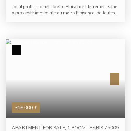
Local professionnel - Métro Plaisance Idéalement situé
à proximité immédiate du métro Plaisance, de toutes
les commodités et du square des Suisses, ce local
commercial à usage professionnel offre une surface de
45,40 m² en rez-de-chaussée. Il se compose d'une
entrée desservant deux bureaux, d'une salle de réunion
avec une belle hauteur sous plafond, d'une kitchenette
ainsi que de sanitaires. Fonctionnel et bien agencé, ce
bien conviendra parfaitement à une activité
professionnelle ou libérale, dans un environnement
agréable et facilement accessible.
316 000
€
APARTMENT FOR SALE, 1 ROOM - PARIS 75009