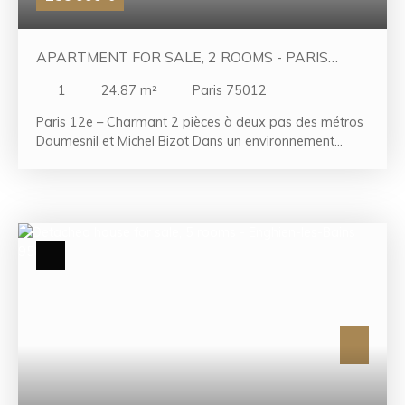
APARTMENT FOR SALE, 2 ROOMS - PARIS
75012
1
24.87
m²
Paris 75012
Paris 12e – Charmant 2 pièces à deux pas des métros
Daumesnil et Michel Bizot Dans un environnement
calme et recherché du 12e arrondissement, découvrez
ce charmant appartement 2 pièces traversant de
24,87 m² Carrez, situé au 2e étage d'un petit
immeuble de caractère datant de 1890. Bénéficiant
d'une agréable luminosité grâce à sa configuration
traversante, cet appartement se compose d'une
entrée, d'une pièce de vie avec kitchenette ouverte,
d'une chambre ainsi que d'une salle d'eau avec WC.
Une cave en sous-sol complète ce bien. Son
emplacement privilégié, à proximité immédiate des
commerces, transports et commodités du quartier, en
fait une opportunité idéale pour un premier achat, un
pied-à-terre parisien ou un investissement locatif. À