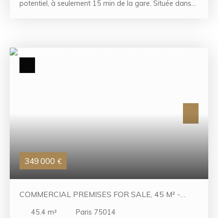
potentiel, à seulement 15 min de la gare. Située dans
un quartier recherché, cette maison individuelle
combine tranquillité et proximité des commodités. Elle
se compose d'un lumineux séjour double, d'une cuisine
indépendante idéale pour les repas en famille, ainsi
que d'un espace nuit comprenant deux chambres, une
salle de bains et un WC séparé. De nombreux
rangements, un dégagement pratique et une
buanderie viennent compléter l'aménagement. À
l'extérieur, vous apprécierez un agréable jardin et un
garage. Des travaux de rénovation sont à prévoir,
mais le bien offre une véritable opportunité d'évolution
grâce à son potentiel d'agrandissement, permettant
d'optimiser l'espace et la valeur patrimoniale.
349 000
€
COMMERCIAL PREMISES FOR SALE, 45 M² -
PARIS 75014
45.4
m²
Paris 75014