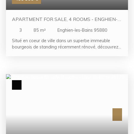
.
APARTMENT FOR SALE, 4 ROOMS - ENGHIEN-
LES-BAINS 95880
3
85
m²
Enghien-les-Bains 95880
Situé en coeur de ville dans un superbe immeuble
bourgeois de standing récemment rénové, découvrez
cet appartement d'environ 83 m² habitables,
actuellement aménagé en bureaux et offrant de
nombreuses possibilités de réaménagement. Situé au
1er étage avec ascenseur, ce bien de caractère a
conservé tous les attributs recherchés de l'ancien :
parquet, moulures, cheminées d'époque et belles
hauteurs sous plafond. Grâce à ses multiples
expositions, il bénéficie également d'une agréable
luminosité tout au long de la journée. Aujourd'hui
organisé pour une activité professionnelle, il comprend
une entrée, quatre bureaux de belles dimensions
(17,70 m², 16,60 m², 15,30 m² et un quatrième
bureau), une cuisine, une salle d'eau avec douche, un