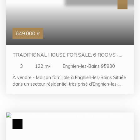
649 000
€
TRADITIONAL HOUSE FOR SALE, 6 ROOMS -
ENGHIEN-LES-BAINS 95880
3
122
m²
Enghien-les-Bains 95880
À vendre - Maison familiale à Enghien-les-Bains Située
dans un secteur résidentiel très prisé d'Enghien-les-
Bains, cette belle maison d'environ 122 m² offre un
cadre de vie privilégié, à proximité immédiate de
toutes les commodités : écoles, commerces, transports
et du lac. Dès l'entrée, vous serez séduit par la
luminosité et les volumes généreux des pièces de vie.
Le salon et la salle à manger forment un espace
convivial, idéal pour recevoir, tandis que la cuisine
indépendante, fonctionnelle et bien équipée, est