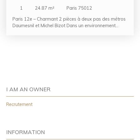
75012
1
24.87
m²
Paris 75012
Paris 12e – Charmant 2 pièces à deux pas des métros
Daumesnil et Michel Bizot Dans un environnement
calme et recherché du 12e arrondissement, découvrez
ce charmant appartement 2 pièces traversant de
24,87 m² Carrez, situé au 2e étage d'un petit
immeuble de caractère datant de 1890. Bénéficiant
d'une agréable luminosité grâce à sa configuration
traversante, cet appartement se compose d'une
entrée, d'une pièce de vie avec kitchenette ouverte,
d'une chambre ainsi que d'une salle d'eau avec WC.
Une cave en sous-sol complète ce bien. Son
I AM AN OWNER
emplacement privilégié, à proximité immédiate des
commerces, transports et commodités du quartier, en
Recrutement
fait une opportunité idéale pour un premier achat, un
pied-à-terre parisien ou un investissement locatif. À
visiter sans tarder !
INFORMATION