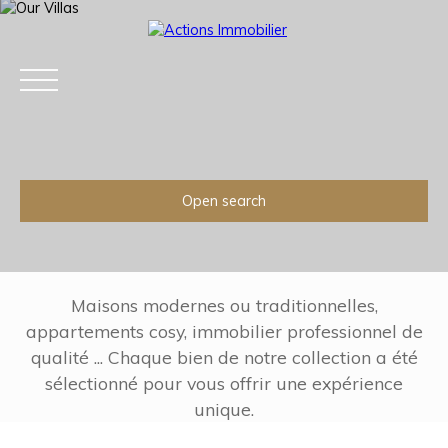
Open search
Type of offer
Sale
Type of property
Apartment
Maisons modernes ou traditionnelles,
appartements cosy, immobilier professionnel de
Location
qualité ... Chaque bien de notre collection a été
Paris (75012)
Home
Acheter
Louer
Estimation
Ve
sélectionné pour vous offrir une expérience
Max budget (€)
unique.