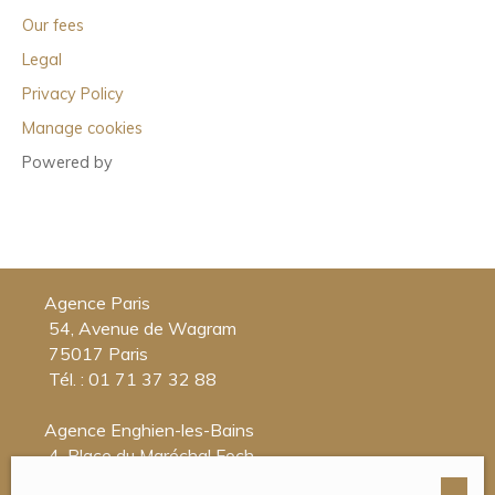
Our fees
Legal
Privacy Policy
Manage cookies
Powered by
Agence Paris
54, Avenue de Wagram
75017 Paris
Tél. : 01 71 37 32 88
Agence Enghien-les-Bains
4, Place du Maréchal Foch
95880 Enghien-les-Bains