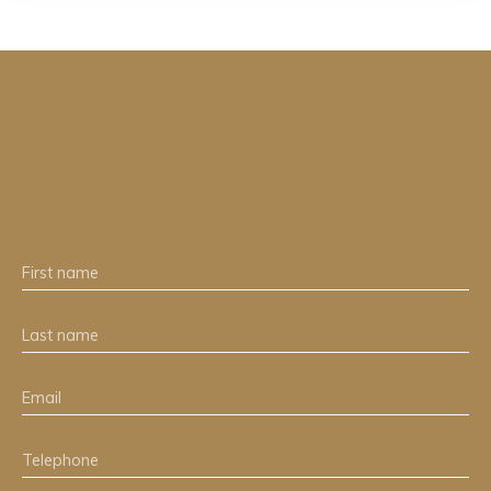
Are you interested in this
property?
Please fill out the form and we will get back to you as soon
as possible.
First name
Last name
Email
Telephone