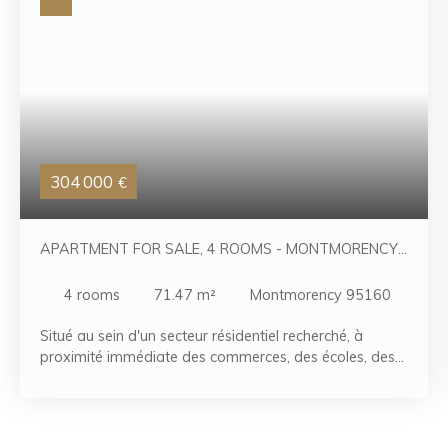
304 000
€
APARTMENT FOR SALE, 4 ROOMS - MONTMORENCY
95160
4
rooms
71.47
m²
Montmorency 95160
Situé au sein d'un secteur résidentiel recherché, à
proximité immédiate des commerces, des écoles, des
transports et de toutes les commodités, découvrez cet
agréable appartement de type F4 d'environ 71 m²,
situé au 3ᵉ étage avec ascenseur d'une résidence bien
entretenue. Le bien se compose d'une entrée, d'un