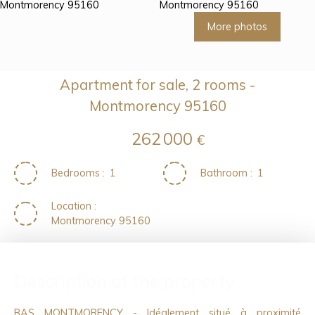
More photos
Apartment for sale, 2 rooms -
Montmorency 95160
262 000
€
Bedrooms
:
1
Bathroom
:
1
Location
:
Montmorency 95160
Description of the property
BAS MONTMORENCY - Idéalement situé à proximité