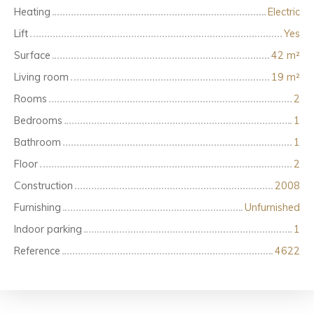
Heating
Electric
Lift
Yes
Surface
42
m²
Living room
19
m²
Rooms
2
Bedrooms
1
Bathroom
1
Floor
2
Construction
2008
Furnishing
Unfurnished
Indoor parking
1
Reference
4622