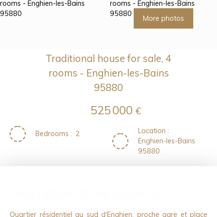
More photos
Traditional house for sale, 4
rooms - Enghien-les-Bains
95880
525 000
€
Location
:
Bedrooms
:
2
Enghien-les-Bains
95880
Description of the property
Quartier résidentiel au sud d'Enghien, proche gare et place