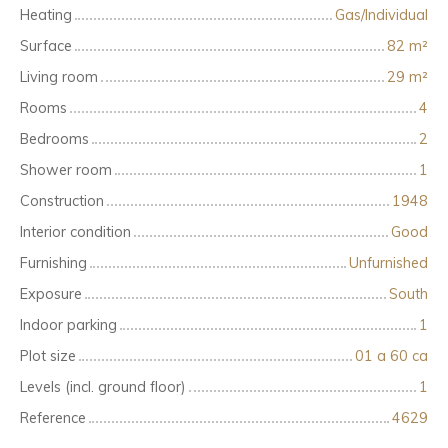
Heating
Gas/Individual
Surface
82
m²
Living room
29
m²
Rooms
4
Bedrooms
2
Shower room
1
Construction
1948
Interior condition
Good
Furnishing
Unfurnished
Exposure
South
Indoor parking
1
Plot size
01 a 60 ca
Levels (incl. ground floor)
1
Reference
4629