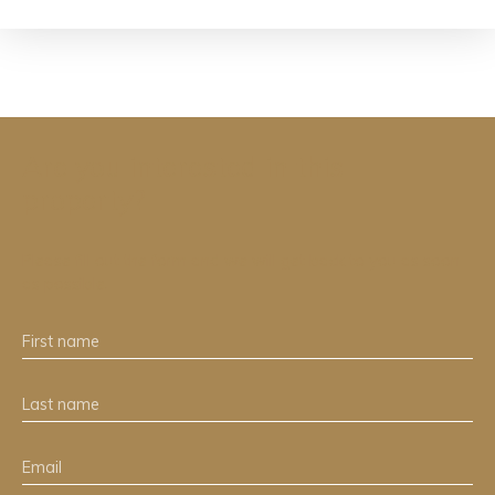
Are you interested in this
property?
Please fill out the form and we will get back to you as soon
as possible.
First name
Last name
Email