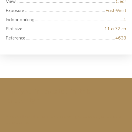
View
Clear
Exposure
East-West
Indoor parking
4
Plot size
11 a 72 ca
Reference
4638
Are you interested in this
property?
Please fill out the form and we will get back to you as soon
as possible.