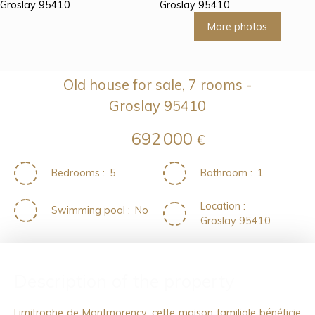
More photos
Old house for sale, 7 rooms -
Groslay 95410
692 000
€
Bedrooms
:
5
Bathroom
:
1
Location
:
Swimming pool
:
No
Groslay 95410
Description of the property
Limitrophe de Montmorency, cette maison familiale bénéficie