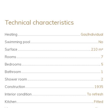
Technical characteristics
Heating
Gas/Individual
Swimming pool
No
Surface
210
m²
Rooms
7
Bedrooms
5
Bathroom
1
Shower room
2
Construction
1935
Interior condition
To refresh
Kitchen
Fitted