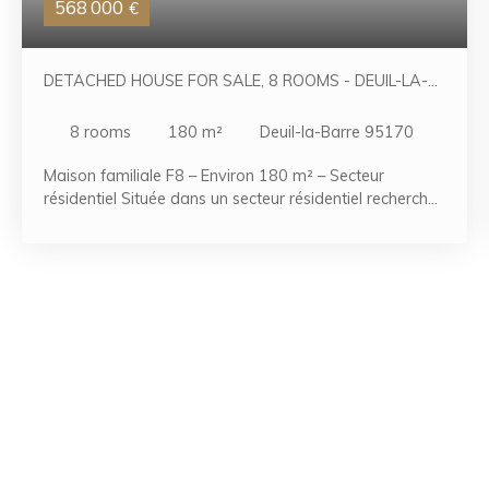
568 000
€
DETACHED HOUSE FOR SALE, 8 ROOMS - DEUIL-LA-
BARRE 95170
8
rooms
180
m²
Deuil-la-Barre 95170
Maison familiale F8 – Environ 180 m² – Secteur
résidentiel Située dans un secteur résidentiel recherché,
cette belle maison de type F8 d'une surface d'environ
180 m² saura vous séduire par ses volumes généreux,
son agencement fonctionnel et ses nombreux espaces
de vie. Édifiée sur plusieurs niveaux, elle se compose
d'une entrée desservant une cuisine indépendante, un
vaste séjour lumineux, une salle à manger conviviale
ainsi qu'un WC. Ces espaces de vie s'ouvrent sur une
agréable terrasse, idéale pour profiter des beaux jours
en famille ou entre amis. Les étages offrent quatre
chambres confortables, un dressing, une salle de bains
et deux salles d'eau, permettant à chacun de bénéficier
d'un espace de vie agréable. Une seconde terrasse