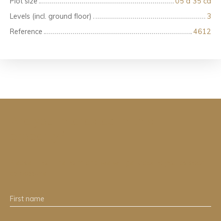
Plot size
05 a 35 ca
Levels (incl. ground floor)
3
Reference
4612
Are you interested in this
property?
Please fill out the form and we will get back to you as soon
as possible.
First name