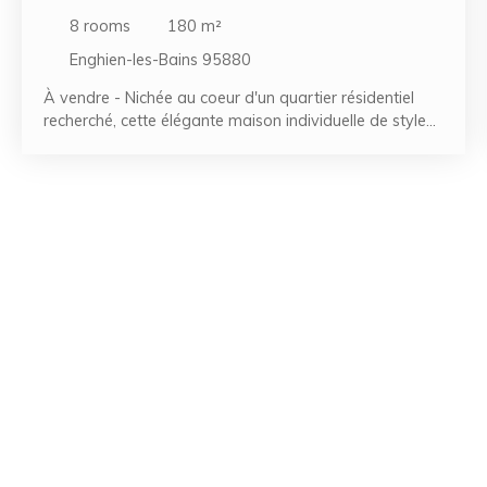
ENGHIEN-LES-BAINS 95880
8
rooms
180
m²
Enghien-les-Bains 95880
À vendre - Nichée au coeur d'un quartier résidentiel
recherché, cette élégante maison individuelle de style
meulière se distingue par son charme intemporel et son
agencement soigné. Édifiée sur un terrain d'environ
220 m², elle offre un cadre de vie agréable et
fonctionnel. Dès l'entrée, vous serez accueilli par un hall
qui mène à un double séjour lumineux, idéal pour des
moments de détente ou de réception. Attenante, une
salle à manger tandis que la cuisine séparée offre un
cadre convivial pour les repas en famille. Au premier
étage, un dégagement dessert trois belles chambres,
toutes baignées de lumière naturelle. Vous y trouverez
également une salle de bain, des toilettes séparées,
ainsi que plusieurs placards intégrés offrant de
précieux espaces de rangement. Le deuxième étage de
la maison, accessible par une entrée indépendante, est
configuré en un appartement comprenant un séjour
confortable, deux chambres, une cuisine séparée, ainsi