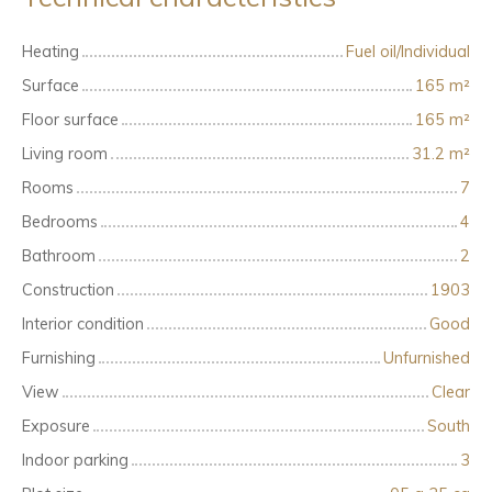
Heating
Fuel oil/Individual
Surface
165
m²
Floor surface
165
m²
Living room
31.2
m²
Rooms
7
Bedrooms
4
Bathroom
2
Construction
1903
Interior condition
Good
Furnishing
Unfurnished
View
Clear
Exposure
South
Indoor parking
3