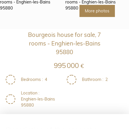
More photos
Bourgeois house for sale, 7
rooms - Enghien-les-Bains
95880
995 000
€
Bedrooms
:
4
Bathroom
:
2
Location
:
Enghien-les-Bains
95880