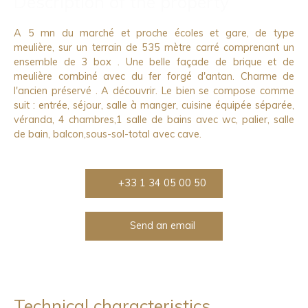
Description of the property
A 5 mn du marché et proche écoles et gare, de type
meulière, sur un terrain de 535 mètre carré comprenant un
ensemble de 3 box . Une belle façade de brique et de
meulière combiné avec du fer forgé d'antan. Charme de
l'ancien préservé . A découvrir. Le bien se compose comme
suit : entrée, séjour, salle à manger, cuisine équipée séparée,
véranda, 4 chambres,1 salle de bains avec wc, palier, salle
de bain, balcon,sous-sol-total avec cave.
+33 1 34 05 00 50
Send an email
Technical characteristics