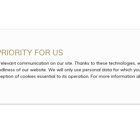
privative.
Emplacement non boxable.
Le bien se loue actuellement 200 €/mois,
offrant une belle opportunité d'investissement.
PRIORITY FOR US
levant communication on our site. Thanks to these technologies, we
endliness of our website. We will only use personal data for which yo
ception of cookies essential to its operation. For more information