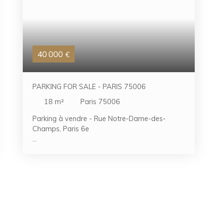
40 000
€
PARKING FOR SALE - PARIS 75006
18
m²
Paris 75006
Parking à vendre - Rue Notre-Dame-des-
Champs, Paris 6e
Idéal pour un petit SUV compact ou tout
véhicule de largeur équivalente. Le
stationnement accueillait une Volvo EX30
(1,836 m de large) ; au-delà, l'emplacement
devient trop étroit.
Le parking dispose également d'une prise