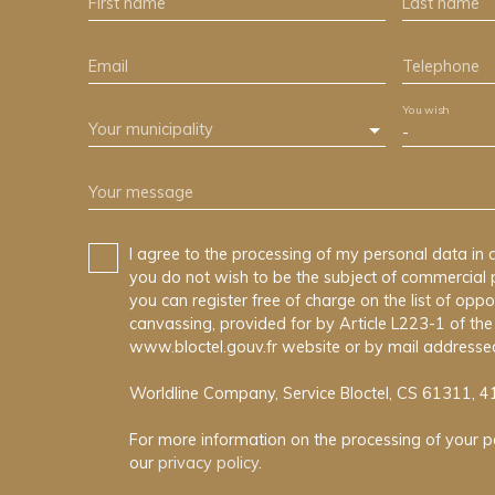
First name
Last name
Email
Telephone
You wish
Your municipality
-
Your message
I agree to the processing of my personal data in 
you do not wish to be the subject of commercial 
you can register free of charge on the list of oppo
canvassing, provided for by Article L223-1 of t
www.bloctel.gouv.fr website or by mail addressed
Worldline Company, Service Bloctel, CS 61311, 
For more information on the processing of your p
our
privacy policy
.