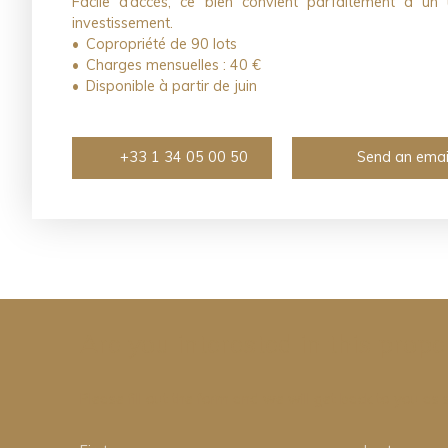
Facile d’accès, ce bien convient parfaitement à u
investissement.
Copropriété de 90 lots
Charges mensuelles : 40 €
Disponible à partir de juin
+33 1 34 05 00 50
Send an emai
Are you interested in this prope
Please fill out the form and we will get back to you as 