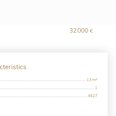
32 000
€
teristics
13
m²
1
4627