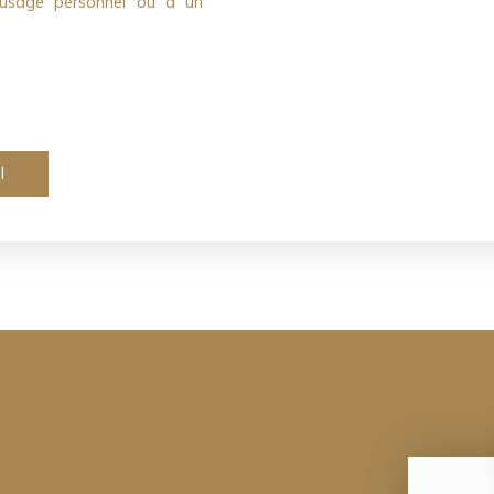
n usage personnel ou à un
l
rty?
soon as possible.