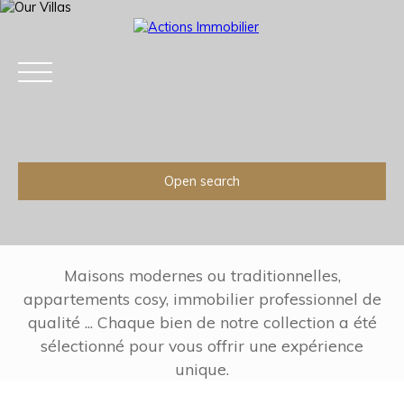
Open search
Type of offer
Sale
Type of property
Plot
Maisons modernes ou traditionnelles,
appartements cosy, immobilier professionnel de
Location
qualité ... Chaque bien de notre collection a été
Enghien-les-Bains (95880)
Home
Acheter
Louer
Estimation
Ve
sélectionné pour vous offrir une expérience
Max budget (€)
unique.