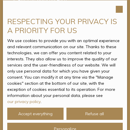
4, Place du Maréchal Foch
construction clé en main, avec un permis déjà sécurisé.
95880 Enghien-les-Bains
Tél. : 01 34 05 00 50
RESPECTING YOUR PRIVACY IS
A PRIORITY FOR US
We use cookies to provide you with an optimal experience
and relevant communication on our site. Thanks to these
technologies, we can offer you content related to your
interests. They also allow us to improve the quality of our
services and the user-friendliness of our website. We will
only use personal data for which you have given your
consent. You can modify it at any time via the ″Manage
cookies″ section at the bottom of our site, with the
exception of cookies essential to its operation. For more
information about your personal data, please see
our privacy policy
.
Accept everything
Refuse all
Personalize