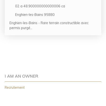
CA - ENGHIEN-LES-BAINS 95880
02 a 48.900000000000006 ca
Enghien-les-Bains 95880
Enghien-les-Bains - Rare terrain constructible avec
permis purgé
Dans une rue pavillonnaire calme et très recherchée,
perpendiculaire à la rue de la Barre, découvrez ce
terrain constructible de 248,9 m², idéalement situé à
400 m de la gare La Barre Ormesson (ligne H, Paris
Gare du Nord en 15 min) et à 10 min à pied du lac
d'Enghien. Le terrain, plat, en première ligne, offre une
façade de 10,60 m et une largeur de 9,60 m en fond
de parcelle. Petite construction à démolir. Réseaux en
I AM AN OWNER
bordure (eau, électricité, assainissement).
Recrutement
Situé en zone Ub du PLU, le secteur autorise des
constructions R+1+C jusqu'à 9 m au faîtage, dans le
respect des règles locales.
Étude de sol G1 réalisée. Diagnostic amiante négatif.