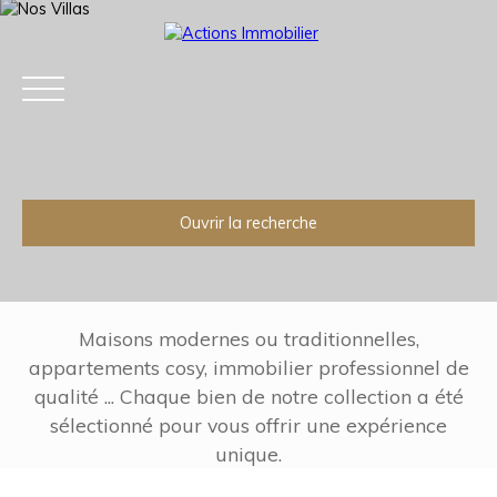
Ouvrir la recherche
Type d'offre
Location
Type de bien
Appartement
Maisons modernes ou traditionnelles,
appartements cosy, immobilier professionnel de
Localisation
qualité ... Chaque bien de notre collection a été
Eaubonne (95600)
Accueil
Acheter
Louer
Estimation
V
sélectionné pour vous offrir une expérience
Loyer max (€/mois)
unique.