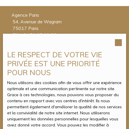
Agence Paris
54, Avenue de Wagram
75017 Paris
Tél. : 01 71 37 32 88
Agence Enghien-les-Bains
LE RESPECT DE VOTRE VIE
4, Place du Maréchal Foch
95880 Enghien-les-Bains
PRIVÉE EST UNE PRIORITÉ
Tél. : 01 34 05 00 50
POUR NOUS
Nous utilisons des cookies afin de vous offrir une expérience
optimale et une communication pertinente sur notre site.
Grace à ces technologies, nous pouvons vous proposer du
contenu en rapport avec vos centres d'intérêt. Ils nous
permettent également d'améliorer la qualité de nos services
et la convivialité de notre site internet. Nous utiliserons
uniquement les données personnelles pour lesquelles vous
avez donné votre accord. Vous pouvez les modifier à