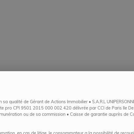
n sa qualité de Gérant de Actions Immobilier • S.A.R.L UNIPERSONN
PI 9501 2015 000 002 420 délivrée par CCI de Paris Ile De Franc
 rémunération ou de sa commission • Caisse de garantie auprès de
ation, en cas de litige, le consommateur a la possibilité de reco