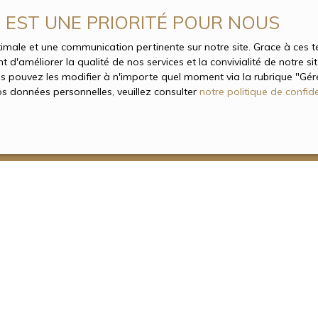
gales
E EST UNE PRIORITÉ POUR NOUS
out moment, les mentions légales du site. L’utilisation du site constit
optimale et une communication pertinente sur notre site. Grace à ce
 d'améliorer la qualité de nos services et la convivialité de notre s
 pouvez les modifier à n'importe quel moment via la rubrique ″Gérer
os données personnelles, veuillez consulter
notre politique de confide
INFORMATIONS
Nos honoraires