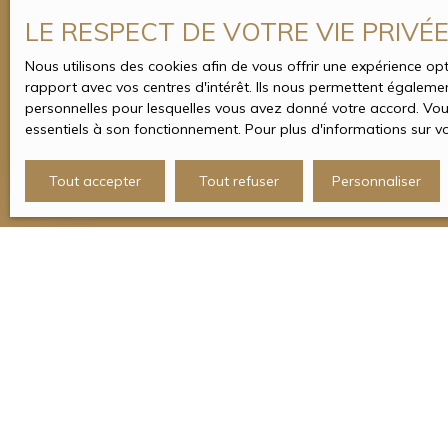
Modifications des mentions lé
LE RESPECT DE VOTRE VIE PRIVÉ
L’éditeur se réserve le droit de modifier, librement et à t
Nous utilisons des cookies afin de vous offrir une expérience 
rapport avec vos centres d'intérêt. Ils nous permettent également
Loi applicable
personnelles pour lesquelles vous avez donné votre accord. Vous
essentiels à son fonctionnement. Pour plus d'informations sur v
Le site actionsimmobilier.fr est régi par la loi française.
Tout accepter
Tout refuser
Personnaliser
NOS SERVICES
Recrutement