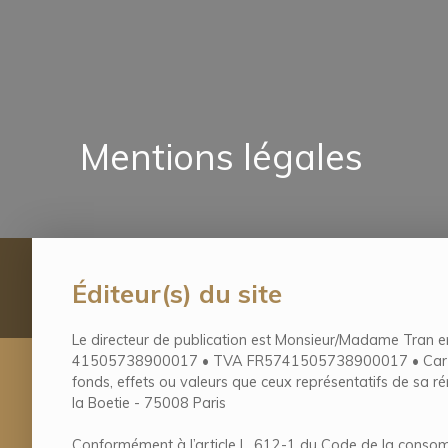
Mentions légales
Éditeur(s) du site
Le directeur de publication est Monsieur/Madame Tran e
41505738900017 • TVA FR5741505738900017 • Carte pro C
fonds, effets ou valeurs que ceux représentatifs de sa
la Boetie - 75008 Paris
Conformément à l’article L. 612-1 du Code de la consomm