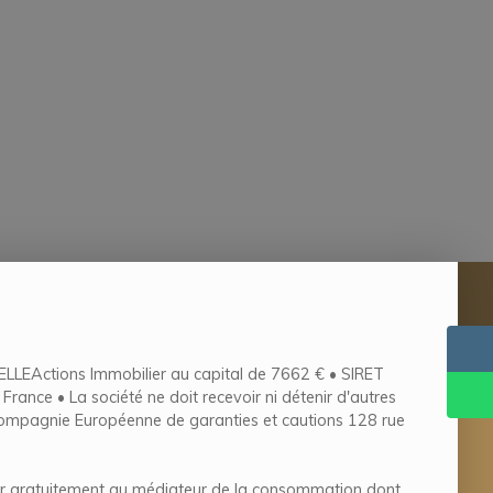
ELLEActions Immobilier au capital de 7662 € • SIRET
e • La société ne doit recevoir ni détenir d'autres
 Compagnie Européenne de garanties et cautions 128 rue
urir gratuitement au médiateur de la consommation dont