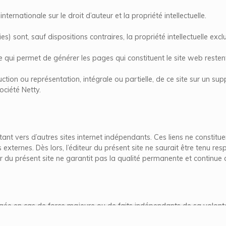
nternationale sur le droit d’auteur et la propriété intellectuelle.
 sont, sauf dispositions contraires, la propriété intellectuelle excl
 qui permet de générer les pages qui constituent le site web restent
tion ou représentation, intégrale ou partielle, de ce site sur un supp
ociété Netty.
ntant vers d’autres sites internet indépendants. Ces liens ne constit
s externes. Dès lors, l’éditeur du présent site ne saurait être tenu res
ur du présent site ne garantit pas la qualité permanente et continue 
gagée en cas de force majeure ou de faits indépendants de sa volont