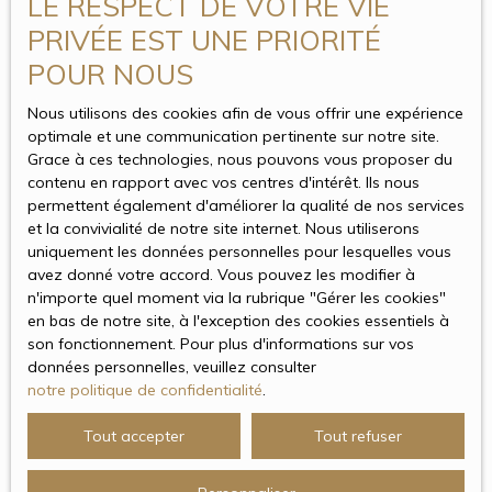
LE RESPECT DE VOTRE VIE
PRIVÉE EST UNE PRIORITÉ
Nous conservons vos données uniquement le temps
POUR NOUS
nécessaire pour les finalités poursuivies, conformément aux
prescriptions légales.
Nous utilisons des cookies afin de vous offrir une expérience
Droits des utilisateurs
optimale et une communication pertinente sur notre site.
Grace à ces technologies, nous pouvons vous proposer du
contenu en rapport avec vos centres d'intérêt. Ils nous
Conformément à la réglementation européenne et à la loi
permettent également d'améliorer la qualité de nos services
Informatique et libertés du 6 janvier 1978, les internautes
et la convivialité de notre site internet. Nous utiliserons
dont les données personnelles sont traitées par la société
uniquement les données personnelles pour lesquelles vous
Actions Immobilier ont le droit d’accéder à leurs données et le
avez donné votre accord. Vous pouvez les modifier à
droit de demander la rectification, la mise à jour et la
n'importe quel moment via la rubrique ″Gérer les cookies″
suppression de leurs données personnelles en
en bas de notre site, à l'exception des cookies essentiels à
son fonctionnement. Pour plus d'informations sur vos
Si vous ne souhaitez pas faire l'objet de prospection
données personnelles, veuillez consulter
commerciale par voie téléphonique, vous pouvez vous
notre politique de confidentialité
.
inscrire gratuitement sur la liste d'opposition au démarchage
téléphonique, prévu par l'article L223-1 du code de la
Tout accepter
Tout refuser
consommation, sur le site Internet
www.bloctel.gouv.fr
ou
par courrier adressé à Société Worldline, Service Bloctel, CS