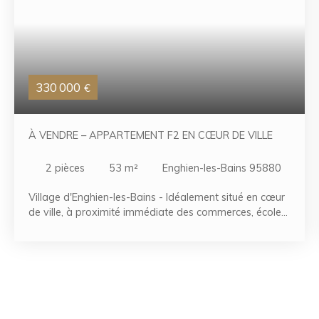
330 000
€
À VENDRE – APPARTEMENT F2 EN CŒUR DE VILLE
2
pièces
53
m²
Enghien-les-Bains 95880
Village d'Enghien-les-Bains - Idéalement situé en cœur
de ville, à proximité immédiate des commerces, écoles
et de la gare, découvrez cet appartement de type F2
d’une superficie d’environ 53 m² situé au 3ᵉ étage avec
ascenseur. Le bien se compose d’une entrée, d’un
séjour spacieux et lumineux, d’une cuisine, d’une
chambre, d’une salle d’eau, de WC séparés, ainsi que
de placards et dégagements offrant de nombreux
espaces de rangement. Une cave ainsi que deux