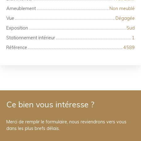
Ameublement
Non meublé
Vue
Dégagée
Exposition
Sud
Stationnement intérieur
1
Référence
4589
Ce bien
vous intéresse ?
Merci de remplir le formulaire, nous reviendrons vers vous
dans les plus brefs délais.