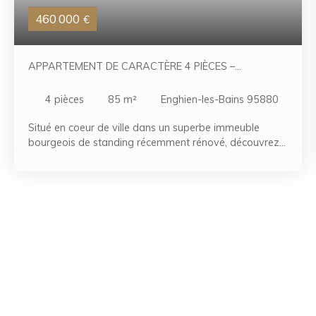
460 000
€
APPARTEMENT DE CARACTÈRE 4 PIÈCES –
EMPLACEMENT PREMIUM EN CENTRE-VILLE
4
pièces
85
m²
Enghien-les-Bains 95880
Situé en coeur de ville dans un superbe immeuble
bourgeois de standing récemment rénové, découvrez
cet appartement d'environ 83 m² habitables,
actuellement aménagé en bureaux et offrant de
nombreuses possibilités de réaménagement. Situé au
1er étage avec ascenseur, ce bien de caractère a
conservé tous les attributs recherchés de l'ancien :
parquet, moulures, cheminées d'époque et belles
hauteurs sous plafond. Grâce à ses multiples
expositions, il bénéficie également d'une agréable
luminosité tout au long de la journée. Aujourd'hui
organisé pour une activité professionnelle, il comprend
une entrée, quatre bureaux de belles dimensions