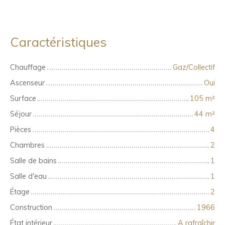
Caractéristiques
Chauffage
Gaz/Collectif
Ascenseur
Oui
Surface
105
m²
Séjour
44
m²
Pièces
4
Chambres
2
Salle de bains
1
Salle d'eau
1
Étage
2
Construction
1966
État intérieur
A rafraîchir