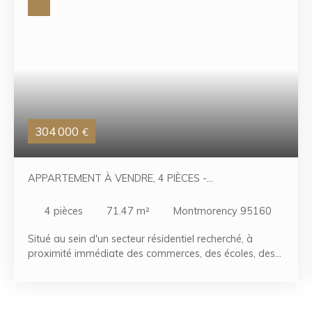
304 000
€
APPARTEMENT À VENDRE, 4 PIÈCES -
MONTMORENCY 95160
4
pièces
71.47
m²
Montmorency 95160
Situé au sein d'un secteur résidentiel recherché, à
proximité immédiate des commerces, des écoles, des
transports et de toutes les commodités, découvrez cet
agréable appartement de type F4 d'environ 71 m²,
situé au 3ᵉ étage avec ascenseur d'une résidence bien