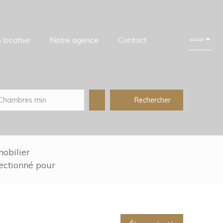
 locative
Notre agence
Contact
Rechercher
Chambres min
obilier
lectionné pour