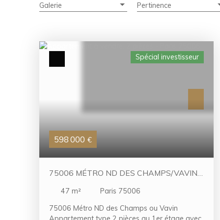
Galerie
Pertinence
Spécial investisseur
598 000
€
75006 MÉTRO ND DES CHAMPS/VAVIN
BEL APPARTEMENT VENDU LOUÉ
47
m²
Paris 75006
(MEUBLÉ)
75006 Métro ND des Champs ou Vavin
Appartement type 2 pièces au 1er étage avec