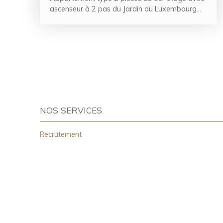
ascenseur à 2 pas du Jardin du Luxembourg
Il se compose d'une entrée desservant une
cuisine séparée et équipée, une chambre au
calme avec sa salle d'eau, une grande pièce à
vivre avec coin salon et repas.
Vendu loué en meublé avec une très bonne
locataire (1785€) vous pourrez augmenter le
loyer en changeant les fenêtres.
Chaudière neuve dans la copropriété,
ravalement fait.
NOS SERVICES
Une cave saine complète ce bien.
Les informations sur les risques auxquels ce
Recrutement
bien est exposé sont disponibles sur le site
Géorisques
Renseignements et visite avec Anne Marie
0622537445