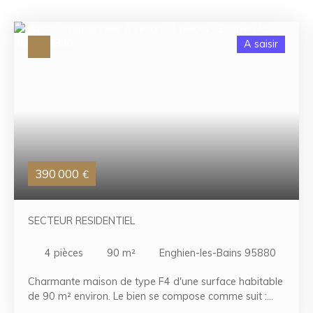
A saisir
390 000
€
SECTEUR RESIDENTIEL
4
pièces
90
m²
Enghien-les-Bains 95880
Charmante maison de type F4 d'une surface habitable
de 90 m² environ. Le bien se compose comme suit :
entrée, séjour double, cuisine séparée, 2 chambres,