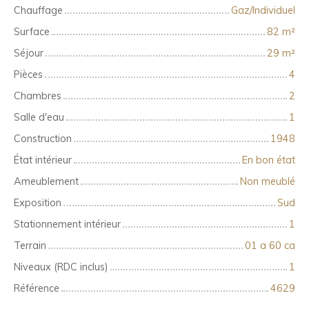
Chauffage
Gaz/Individuel
Surface
82
m²
Séjour
29
m²
Pièces
4
Chambres
2
Salle d'eau
1
Construction
1948
État intérieur
En bon état
Ameublement
Non meublé
Exposition
Sud
Stationnement intérieur
1
Terrain
01 a 60 ca
Niveaux (RDC inclus)
1
Référence
4629