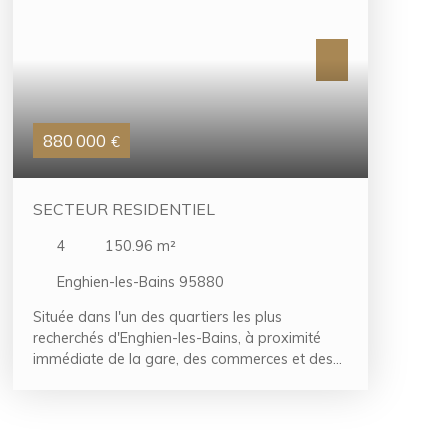
880 000
€
SECTEUR RESIDENTIEL
4
150.96
m²
Enghien-les-Bains 95880
Située dans l'un des quartiers les plus
recherchés d'Enghien-les-Bains, à proximité
immédiate de la gare, des commerces et des
écoles, cette élégante demeure en meulière
développe environ 150 m² habitables et séduit
par son charme authentique.