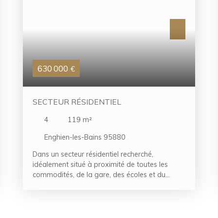
630 000
€
SECTEUR RÉSIDENTIEL
4
119
m²
Enghien-les-Bains 95880
Dans un secteur résidentiel recherché,
idéalement situé à proximité de toutes les
commodités, de la gare, des écoles et du
centre-ville d'Enghien-les-Bains, venez
découvrir cette charmante maison en meulière
de type F5, alliant le charme de l'ancien et le
confort moderne.