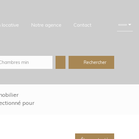
 locative
Notre agence
Contact
Rechercher
Chambres min
obilier
lectionné pour