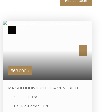
Être contacté
568 000
€
MAISON INDIVIDUELLE À VENDRE, 8
PIÈCES - DEUIL-LA-BARRE 95170
5
180
m²
Deuil-la-Barre 95170