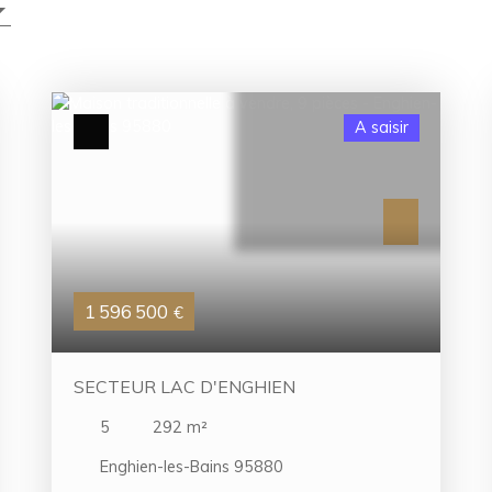
A saisir
1 596 500
€
SECTEUR LAC D'ENGHIEN
5
292
m²
Enghien-les-Bains 95880