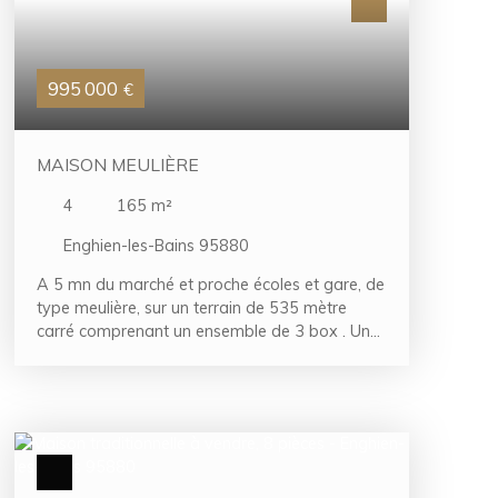
famille, a visiter sans tarder.
995 000
€
MAISON MEULIÈRE
4
165
m²
Enghien-les-Bains 95880
A 5 mn du marché et proche écoles et gare, de
type meulière, sur un terrain de 535 mètre
carré comprenant un ensemble de 3 box . Une
belle façade de brique et de meulière combiné
avec du fer forgé d'antan. Charme de l'ancien
préservé . A découvrir. Le bien se compose
comme suit : entrée, séjour, salle à manger,
cuisine équipée séparée, véranda, 4
chambres,1 salle de bains avec wc, palier, salle
de bain, balcon,sous-sol-total avec cave.