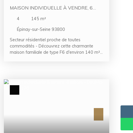
MAISON INDIVIDUELLE À VENDRE, 6
PIÈCES - ÉPINAY-SUR-SEINE 93800
4
145
m²
Épinay-sur-Seine 93800
Secteur résidentiel proche de toutes
commodités - Découvrez cette charmante
maison familiale de type F6 d'environ 140 m²,
idéalement située à proximité immédiate de
toutes les commodités. Elle se compose d'une
entrée accueillante ouvrant sur un vaste séjour
double lumineux avec cuisine américaine
aménagée et équipée. L'espace nuit comprend
quatre belles chambres, un bureau, deux salles
d'eau ainsi qu'une salle de bains, offrant un
confort optimal pour toute la famille. Vous
bénéficierez également de nombreux
rangements grâce aux placards intégrés, de
dégagements fonctionnels, ainsi que d'une
agréable terrasse donnant sur un jardin