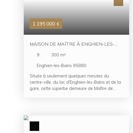
véritable espace complémentaire avec un
bureau, une cuisine d'été une cave à vin. Un
garage indépendant et de vastes possibilités
de stockage. Édifiée sur un terrain de 1172 m²,
1 195 000
€
cette propriété dispose d'un agréable jardin
arboré.
MAISON DE MAÎTRE À ENGHIEN-LES-
BAINS
9
300
m²
Enghien-les-Bains 95880
Située à seulement quelques minutes du
centre-ville, du lac d'Enghien-les-Bains et de la
gare, cette superbe demeure de Maître de
style Napoléon III vous séduira par son charme
intemporel et sa rénovation soignée. Offrant
environ 300 m habitables, cette propriété allie
avec raffinement cachet historique et touches
contemporaines, le tout niché dans un jardin
arboré de 600 m², à l'abri des regards. Dès
l'entrée par la véranda, sublimée par des