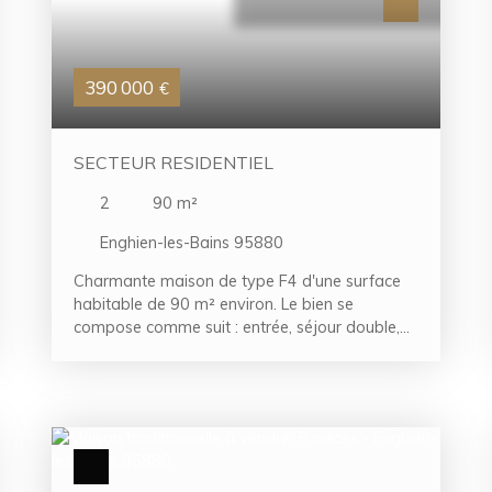
390 000
€
SECTEUR RESIDENTIEL
2
90
m²
Enghien-les-Bains 95880
Charmante maison de type F4 d'une surface
habitable de 90 m² environ. Le bien se
compose comme suit : entrée, séjour double,
cuisine séparée, 2 chambres, salle d'eau, 2 wc,
dressing, sous sol total, place de
stationnement ainsi qu'un jardin