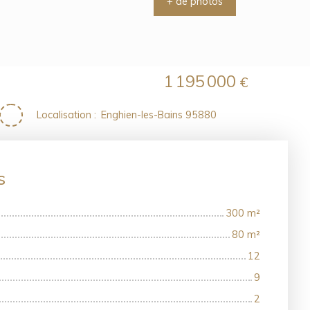
+ de photos
1 195 000
€
Localisation
:
Enghien-les-Bains 95880
es
300
m²
80
m²
12
9
2