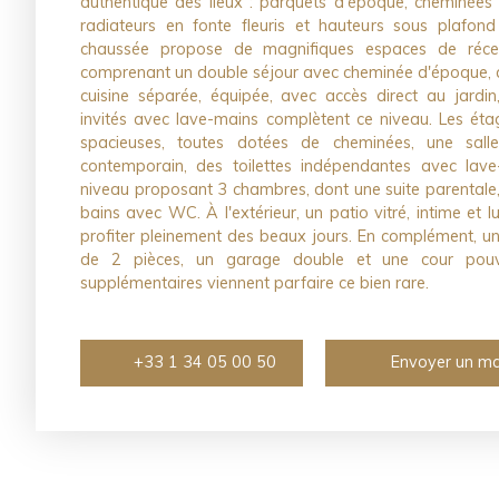
authentique des lieux : parquets d'époque, cheminées 
radiateurs en fonte fleuris et hauteurs sous plafon
chaussée propose de magnifiques espaces de réc
comprenant un double séjour avec cheminée d'époque, a
cuisine séparée, équipée, avec accès direct au jardin, 
invités avec lave-mains complètent ce niveau. Les éta
spacieuses, toutes dotées de cheminées, une sal
contemporain, des toilettes indépendantes avec lave-
niveau proposant 3 chambres, dont une suite parentale, 
bains avec WC. À l'extérieur, un patio vitré, intime et
profiter pleinement des beaux jours. En complément, 
de 2 pièces, un garage double et une cour pouvan
supplémentaires viennent parfaire ce bien rare.
+33 1 34 05 00 50
Envoyer un ma