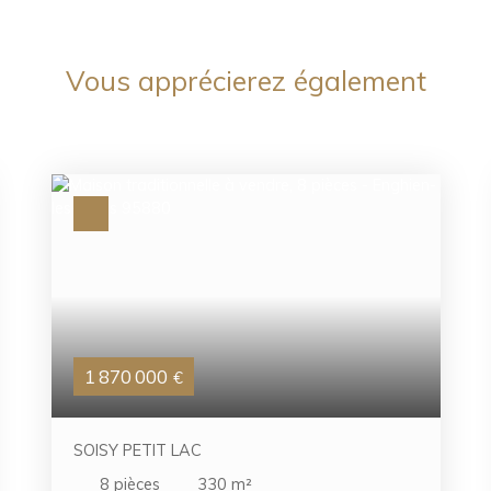
Vous apprécierez
également
1 870 000
€
SOISY PETIT LAC
8
pièces
330
m²