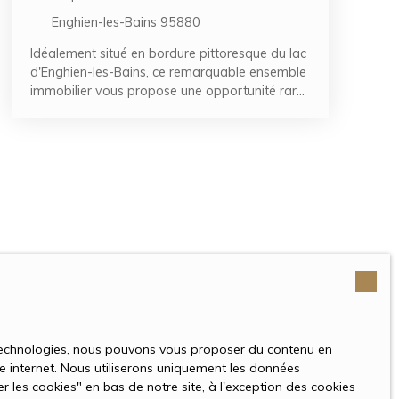
Enghien-les-Bains 95880
Idéalement situé en bordure pittoresque du lac
d'Enghien-les-Bains, ce remarquable ensemble
immobilier vous propose une opportunité rare.
Niché au coeur d'un parc luxuriant de près de 4
900 m², cet ensemble se compose de 2
maisons distinguées qui captivent
l'imagination.
La demeure principal, d'une superficie de 200
m² se dévoile avec un vaste rez-de-chaussée
accueillant, un vestiaire fonctionnel, un espace
de réception remarquable ouvrant sur une
généreuse terrasse de 51 m² et une piscine,
une cuisine conviviale et des toilettes séparés.
À l'étage, un large palier mène à une suite
s technologies, nous pouvons vous proposer du contenu en
parentale de 25 m² accompagnée d'une salle
ite internet. Nous utiliserons uniquement les données
d'eau, une chambre supplémentaire et une
 les cookies″ en bas de notre site, à l'exception des cookies
salle de bain. Le dernier niveau, avec son palier,