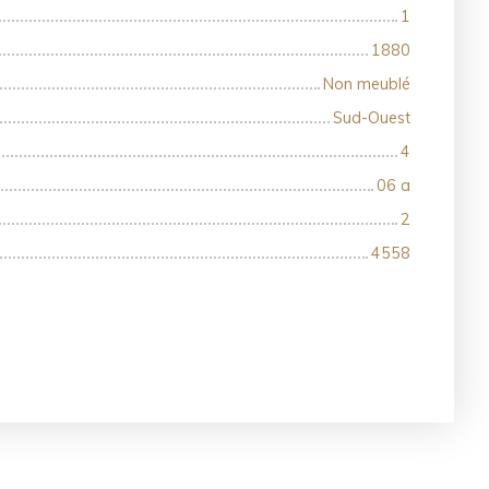
1
1880
Non meublé
Sud-Ouest
4
06 a
2
4558