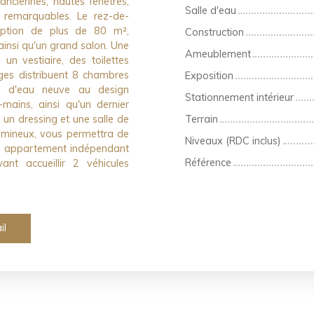
anciennes, hautes fenêtres,
Salle d'eau
d remarquables. Le rez-de-
eption de plus de 80 m²,
Construction
insi qu'un grand salon. Une
Ameublement
un vestiaire, des toilettes
ges distribuent 8 chambres
Exposition
le d'eau neuve au design
Stationnement intérieur
mains, ainsi qu'un dernier
un dressing et une salle de
Terrain
 lumineux, vous permettra de
Niveaux (RDC inclus)
un appartement indépendant
Référence
t accueillir 2 véhicules
il