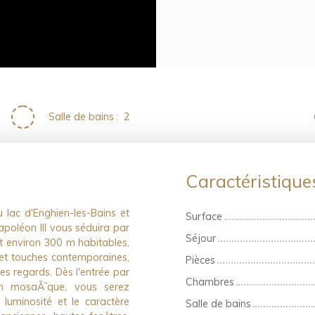
Salle de bains
:
2
Caractéristiqu
 lac d'Enghien-les-Bains et
Surface
poléon III vous séduira par
Séjour
t environ 300 m habitables,
e et touches contemporaines,
Pièces
es regards. Dès l'entrée par
Chambres
en mosaÃ¯que, vous serez
uminosité et le caractère
Salle de bains