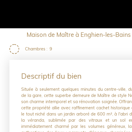
Maison de Maître à Enghien-les-Bains
Chambres
:
9
Descriptif du bien
Située à seulement quelques minutes du centre-ville, du
de la gare, cette superbe demeure de Maître de style Na
son charme intemporel et sa rénovation soignée. Offran
cette propriété allie avec raffinement cachet historiqu
le tout niché dans un jardin arboré de 600 m², à l'abri d
la véranda, sublimée par des vitraux et un sol 
immédiatement charmé par les volumes généreux, la l