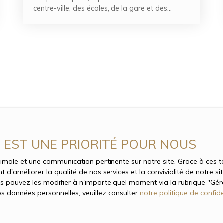
centre-ville, des écoles, de la gare et des
commerces, découvrez cette maison pleine de
potentiel d'environ 100 m² habitables. Elle se
compose d'une entrée, d'un séjour double,
d'une cuisine indépendante, de trois chambres,
d'une salle de bain, WC séparés, ainsi que d'un
bureau, rangements et dégagements. Un sous-
sol total, un toit- terrasse , un jardin et une
terrasse extérieure complètent ce bien. La
maison nécessite une rénovation complète, ce
qui en fait une belle opportunité pour un
acquéreur souhaitant créer un lieu de vie à son
image dans un cadre privilégié. Rare sur le
E EST UNE PRIORITÉ POUR NOUS
secteur, ce bien séduira les amateurs de
travaux comme les investisseurs à la recherche
optimale et une communication pertinente sur notre site. Grace à ce
d'un projet valorisant.
 d'améliorer la qualité de nos services et la convivialité de notre s
 pouvez les modifier à n'importe quel moment via la rubrique ″Gérer
os données personnelles, veuillez consulter
notre politique de confide