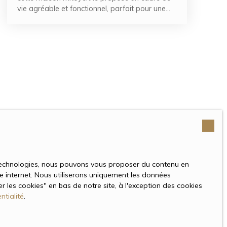
vie agréable et fonctionnel, parfait pour une
première acquisition. Elle se compose, au rez-
de-chaussée, d'une entrée principale
desservant un séjour lumineux, prolongé par
une cuisine ouverte offrant un espace convivial.
À l'étage, vous trouverez deux chambres
confortables, avec la possibilité d'aménager
une troisième chambre selon vos besoins
(bureau, chambre d'enfant, espace de loisirs?).
Une salle de bain, des toilettes indépendantes,
ainsi qu'un sous-sol total complètent
l'ensemble, offrant de nombreuses possibilités
de rangement ou d'aménagement
supplémentaire (buanderie, atelier, cave?). À
l'extérieur, une terrasse privative permet de
s technologies, nous pouvons vous proposer du contenu en
profiter des beaux jours en toute tranquillité.
ite internet. Nous utiliserons uniquement les données
Ce bien représente un excellent compromis
 les cookies″ en bas de notre site, à l'exception des cookies
entre appartement et maison, idéal pour un
ntialité
.
jeune couple ou une petite famille souhaitant
concilier indépendance et accessibilité. À noter :
le bien ne dispose pas de stationnement