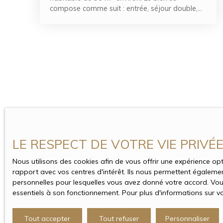
compose comme suit : entrée, séjour double,
cuisine séparée, 2 chambres, salle d'eau, 2 wc,
dressing, sous sol total, place de
stationnement ainsi qu'un jardin
LE RESPECT DE VOTRE VIE PRIVÉ
Nous utilisons des cookies afin de vous offrir une expérience 
rapport avec vos centres d'intérêt. Ils nous permettent également
personnelles pour lesquelles vous avez donné votre accord. Vous
essentiels à son fonctionnement. Pour plus d'informations sur v
Tout accepter
Tout refuser
Personnaliser