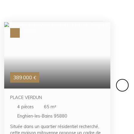
389 000
€
PLACE VERDUN
4
pièces
65
m²
Enghien-les-Bains 95880
Située dans un quartier résidentiel recherché,
cette maison mitoyenne propose un cadre de