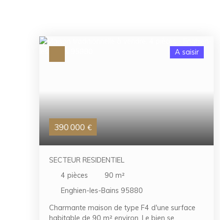
A saisir
390 000
€
SECTEUR RESIDENTIEL
4
pièces
90
m²
Enghien-les-Bains 95880
Charmante maison de type F4 d'une surface
habitable de 90 m² environ. Le bien se