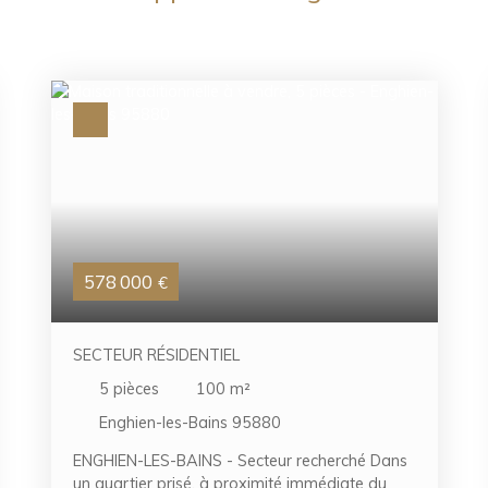
578 000
€
SECTEUR RÉSIDENTIEL
5
pièces
100
m²
Enghien-les-Bains 95880
ENGHIEN-LES-BAINS - Secteur recherché Dans
un quartier prisé, à proximité immédiate du