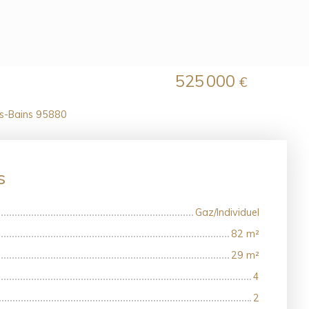
525 000
€
es-Bains 95880
es
Gaz/Individuel
82
m²
29
m²
4
2