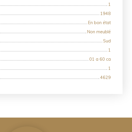
1
1948
En bon état
Non meublé
Sud
1
01 a 60 ca
1
4629