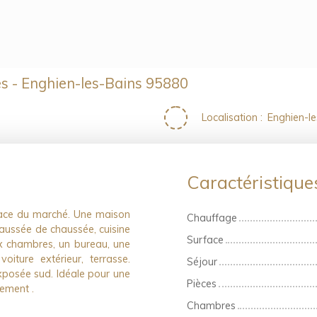
ces - Enghien-les-Bains 95880
Localisation
:
Enghien-l
Caractéristiqu
place du marché. Une maison
Chauffage
haussée de chaussée, cuisine
Surface
ux chambres, un bureau, une
oiture extérieur, terrasse.
Séjour
xposée sud. Idéale pour une
Pièces
ement .
Chambres