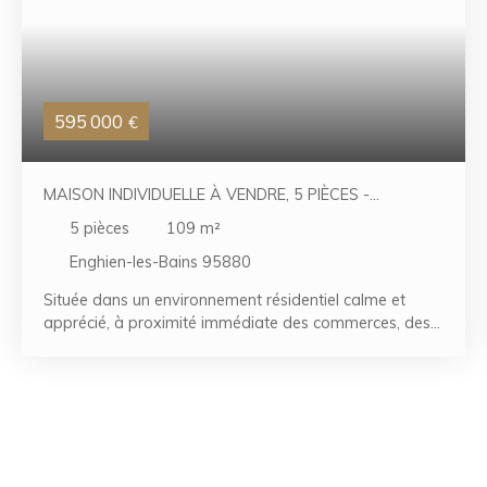
595 000
€
MAISON INDIVIDUELLE À VENDRE, 5 PIÈCES -
ENGHIEN-LES-BAINS 95880
5
pièces
109
m²
Enghien-les-Bains 95880
Située dans un environnement résidentiel calme et
apprécié, à proximité immédiate des commerces, des
écoles et des transports, cette agréable maison
individuelle d'environ 78,93 m². L'entrée s'ouvre sur une
belle pièce de vie traversante d'environ 31 m²
comprenant un séjour double et une cuisine
américaine, offrant un espace chaleureux et convivial.
L'espace nuit se compose de trois chambres, d'un
bureau, d'une salle de bains et d'un WC indépendant.