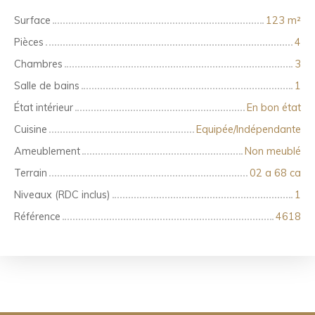
Surface
123
m²
Pièces
4
Chambres
3
Salle de bains
1
État intérieur
En bon état
Cuisine
Equipée/Indépendante
Ameublement
Non meublé
Terrain
02 a 68 ca
Niveaux (RDC inclus)
1
Référence
4618