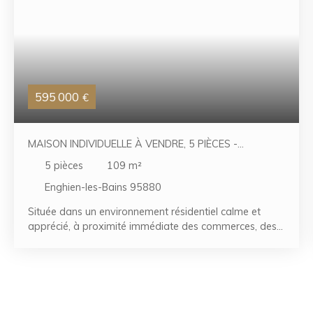
595 000
€
MAISON INDIVIDUELLE À VENDRE, 5 PIÈCES -
ENGHIEN-LES-BAINS 95880
5
pièces
109
m²
Enghien-les-Bains 95880
Située dans un environnement résidentiel calme et
apprécié, à proximité immédiate des commerces, des
écoles et des transports, cette agréable maison
individuelle d'environ 78,93 m². L'entrée s'ouvre sur une
belle pièce de vie traversante d'environ 31 m²
comprenant un séjour double et une cuisine
américaine, offrant un espace chaleureux et convivial.