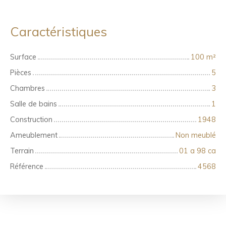
Caractéristiques
Surface
100
m²
Pièces
5
Chambres
3
Salle de bains
1
Construction
1948
Ameublement
Non meublé
Terrain
01 a 98 ca
Référence
4568