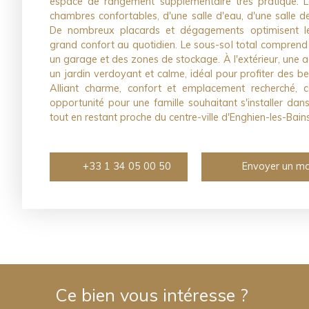
espace de rangement supplémentaire très pratique. L
chambres confortables, d'une salle d'eau, d'une salle de
De nombreux placards et dégagements optimisent le
grand confort au quotidien. Le sous-sol total compren
un garage et des zones de stockage. À l'extérieur, une a
un jardin verdoyant et calme, idéal pour profiter des be
Alliant charme, confort et emplacement recherché, c
opportunité pour une famille souhaitant s'installer dan
tout en restant proche du centre-ville d'Enghien-les-Bains
+33 1 34 05 00 50
Envoyer un ma
Ce bien
vous intéresse ?