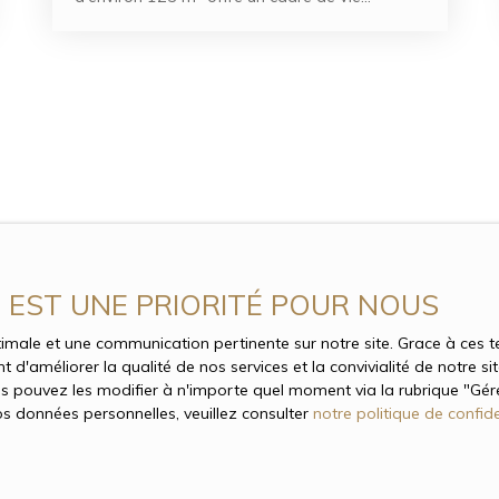
pratique et fonctionnel. Elle se compose d'une
entrée, d'un séjour avec salle à manger, d'une
cuisine séparée équipée, de trois chambres,
d'une salle de bains, de WC indépendants ainsi
que de nombreux rangements (placards,
penderie, dégagements). Le bien dispose
également d'une chaufferie avec espace
buanderie, d'un grenier et d'un vide sanitaire.
Un jardin vient compléter l'ensemble.
E EST UNE PRIORITÉ POUR NOUS
optimale et une communication pertinente sur notre site. Grace à ce
 d'améliorer la qualité de nos services et la convivialité de notre s
 pouvez les modifier à n'importe quel moment via la rubrique ″Gérer
os données personnelles, veuillez consulter
notre politique de confide