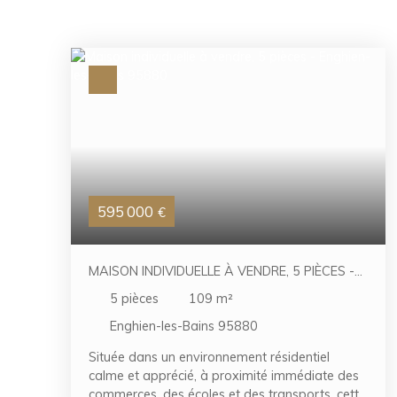
595 000
€
MAISON INDIVIDUELLE À VENDRE, 5 PIÈCES -
ENGHIEN-LES-BAINS 95880
5
pièces
109
m²
Enghien-les-Bains 95880
Située dans un environnement résidentiel
calme et apprécié, à proximité immédiate des
commerces, des écoles et des transports, cette