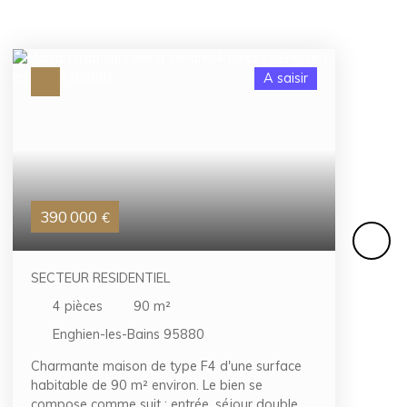
A saisir
390 000
€
SECTEUR RESIDENTIEL
4
pièces
90
m²
Enghien-les-Bains 95880
Charmante maison de type F4 d'une surface
habitable de 90 m² environ. Le bien se
compose comme suit : entrée, séjour double,