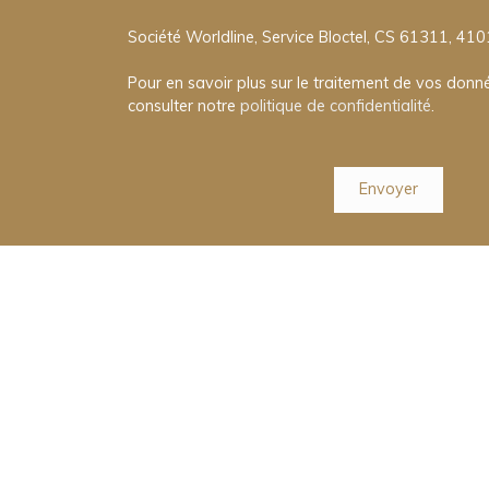
Société Worldline, Service Bloctel, CS 61311, 41
Pour en savoir plus sur le traitement de vos donné
consulter notre
politique de confidentialité
.
Envoyer