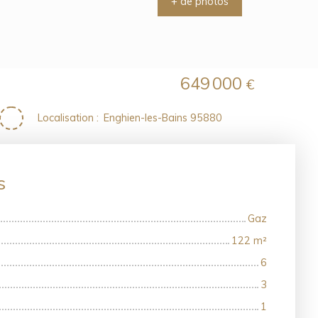
+ de photos
649 000
€
Localisation
:
Enghien-les-Bains 95880
es
Gaz
122
m²
6
3
1