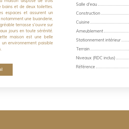
a maison dispose de trois
Salle d'eau
 bains et de deux toilettes.
s espaces et assurent un
Construction
d notamment une buanderie,
Cuisine
gréable terrasse s'ouvre sur
aux jours en toute sérénité.
Ameublement
ette maison est une belle
Stationnement intérieur
s un environnement paisible
.
Terrain
Niveaux (RDC inclus)
Référence
il