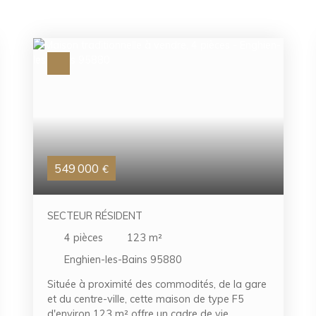
549 000
€
SECTEUR RÉSIDENT
4
pièces
123
m²
Enghien-les-Bains 95880
Située à proximité des commodités, de la gare
et du centre-ville, cette maison de type F5
d'environ 123 m² offre un cadre de vie