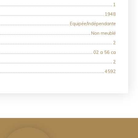
1
1948
Equipée/Indépendante
Non meublé
2
02 a 56 ca
2
4592