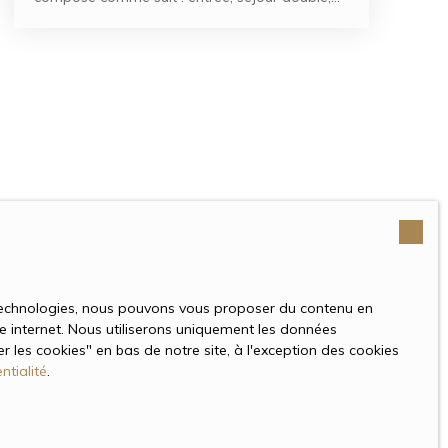
cuisine séparée, 2 chambres, salle d'eau, 2 wc,
dressing, sous sol total, place de
stationnement ainsi qu'un jardin
s technologies, nous pouvons vous proposer du contenu en
ite internet. Nous utiliserons uniquement les données
 les cookies″ en bas de notre site, à l'exception des cookies
ntialité
.