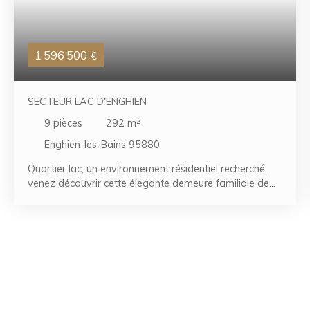
1 596 500
€
SECTEUR LAC D'ENGHIEN
9
pièces
292
m²
Enghien-les-Bains 95880
Quartier lac, un environnement résidentiel recherché,
venez découvrir cette élégante demeure familiale de
290 m² environ, édifiée sur un terrain de 1200 m2. Dès
l'entrée, les volumes séduisent , par une vaste entrée
qui distribue un triple séjour lumineux, une salle à
manger conviviale ainsi qu'une cuisine indépendante
prolongée par une agréable véranda ouverte sur le
jardin, créant un espace de vie chaleureux et tourné
vers l'extérieur. L'espace nuit propose cinq chambres,
un dressing, une salle de bains, une salle d'eau ainsi