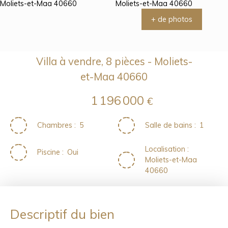
+ de photos
Villa à vendre, 8 pièces - Moliets-
et-Maa 40660
1 196 000
€
Chambres
:
5
Salle de bains
:
1
Localisation
:
Piscine
:
Oui
Moliets-et-Maa
40660
Descriptif du bien