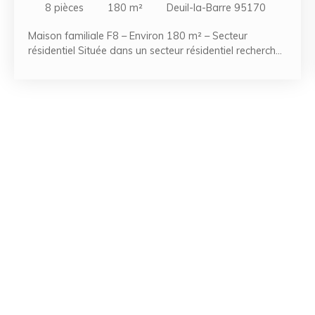
8
pièces
180
m²
Deuil-la-Barre 95170
Maison familiale F8 – Environ 180 m² – Secteur
résidentiel Située dans un secteur résidentiel recherché,
cette belle maison de type F8 d'une surface d'environ
180 m² saura vous séduire par ses volumes généreux,
son agencement fonctionnel et ses nombreux espaces
de vie. Édifiée sur plusieurs niveaux, elle se compose
d'une entrée desservant une cuisine indépendante, un
vaste séjour lumineux, une salle à manger conviviale
ainsi qu'un WC. Ces espaces de vie s'ouvrent sur une
agréable terrasse, idéale pour profiter des beaux jours
en famille ou entre amis. Les étages offrent quatre
chambres confortables, un dressing, une salle de bains
et deux salles d'eau, permettant à chacun de bénéficier
d'un espace de vie agréable. Une seconde terrasse
vient compléter les prestations de la maison. Le rez-
de-jardin constitue un véritable atout avec une grande
pièce à vivre, une cinquième chambre, une buanderie,
une chaufferie ainsi que de nombreux espaces de
rangement. Un garage complète ce bien. Grâce à sa