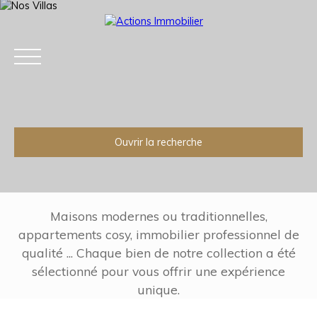
Ouvrir la recherche
Type d'offre
Vente
Type de bien
Maison
Maisons modernes ou traditionnelles,
appartements cosy, immobilier professionnel de
Localisation
qualité ... Chaque bien de notre collection a été
Épinay-sur-Seine (93800)
Accueil
Acheter
Louer
Estimation
V
sélectionné pour vous offrir une expérience
Budget max (€)
unique.