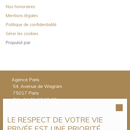
tarder !
Nos honoraires
Mentions légales
Politique de confidentialité
Gérer les cookies
Propulsé par
Agence Paris
54, Avenue de Wagram
75017 Paris
Tél. : 01 71 37 32 88
Agence Enghien-les-Bains
LE RESPECT DE VOTRE VIE
4, Place du Maréchal Foch
95880 Enghien-les-Bains
PRIVÉE EST UNE PRIORITÉ