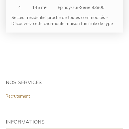
ÉPINAY-SUR-SEINE 93800
4
145
m²
Épinay-sur-Seine 93800
Secteur résidentiel proche de toutes commodités -
Découvrez cette charmante maison familiale de type
F6 d'environ 140 m², idéalement située à proximité
immédiate de toutes les commodités. Elle se compose
d'une entrée accueillante ouvrant sur un vaste séjour
double lumineux avec cuisine américaine aménagée et
équipée. L'espace nuit comprend quatre belles
chambres, un bureau, deux salles d'eau ainsi qu'une
salle de bains, offrant un confort optimal pour toute la
famille. Vous bénéficierez également de nombreux
rangements grâce aux placards intégrés, de
NOS SERVICES
dégagements fonctionnels, ainsi que d'une agréable
terrasse donnant sur un jardin privatif, idéal pour
Recrutement
profiter des beaux jours. Un studio attenant à la
maison vient compléter ce bien, offrant de multiples
possibilités d'aménagement : espace indépendant
pour recevoir, activité professionnelle, location ou
logement pour un proche. Un bien aux beaux volumes,
INFORMATIONS
alliant confort, praticité et potentiel, à découvrir sans